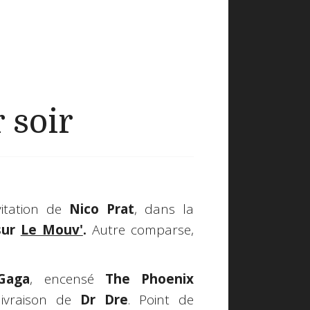
 soir
vitation de
Nico Prat
, dans la
ur
Le Mouv'
.
Autre comparse,
Gaga
, encensé
The Phoenix
livraison de
Dr Dre
. Point de