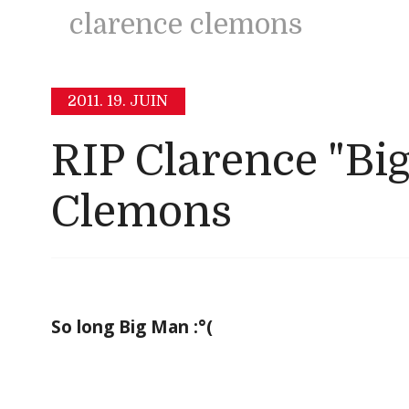
clarence clemons
2011.
19. JUIN
RIP Clarence "Bi
Clemons
So long Big Man
:°(