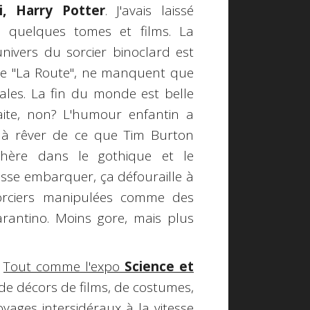
i, Harry Potter
. J'avais laissé
 quelques tomes et films. La
univers du sorcier binoclard est
nce "La Route", ne manquent que
bales. La fin du monde est belle
aite, non? L'humour enfantin a
 à rêver de ce que Tim Burton
chère dans le gothique et le
isse embarquer, ça défouraille à
orciers manipulées comme des
arantino. Moins gore, mais plus
.
Tout comme l'expo
Science et
 de décors de films, de costumes,
oyages intersidéraux à la vitesse