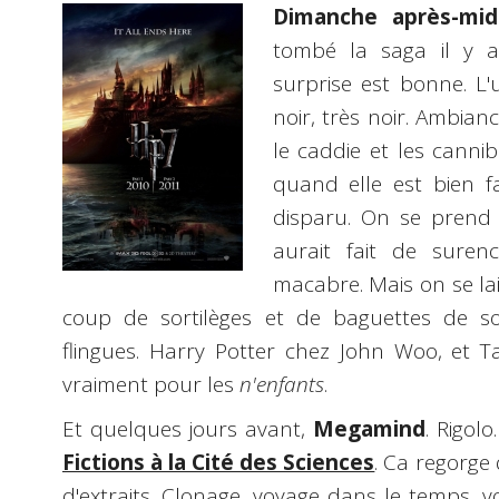
Dimanche après-mid
tombé la saga il y a
surprise est bonne. L'
noir, très noir. Ambia
le caddie et les canni
quand elle est bien f
disparu. On se prend
aurait fait de suren
macabre. Mais on se la
coup de sortilèges et de baguettes de s
flingues. Harry Potter chez John Woo, et T
vraiment pour les
n'enfants
.
Et quelques jours avant,
Megamind
. Rigolo
Fictions à la Cité des Sciences
. Ca regorge
d'extraits. Clonage, voyage dans le temps, v