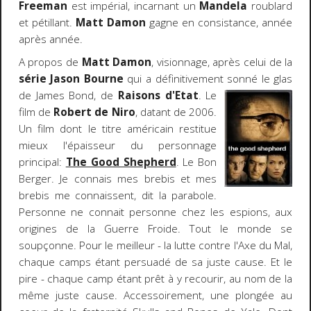
Freeman
est impérial, incarnant un
Mandela
roublard
et pétillant.
Matt Damon
gagne en consistance, année
après année.
A propos de
Matt Damon
, visionnage, après celui de la
série Jason Bourne
qui a définitivement sonné le glas
de James
Bond, de
Raisons d'Etat
. Le
film de
Robert de Niro
, datant de 2006.
Un film dont le titre américain restitue
mieux l'épaisseur du personnage
principal:
The Good Shepherd
. Le Bon
Berger. Je connais mes brebis et mes
brebis me connaissent, dit la parabole.
Personne ne connait personne chez les espions, aux
origines de la Guerre Froide. Tout le monde se
soupçonne. Pour le meilleur - la lutte contre l'Axe du Mal,
chaque camps étant persuadé de sa juste cause. Et le
pire - chaque camp étant prêt à y recourir, au nom de la
même juste cause. Accessoirement, une plongée au