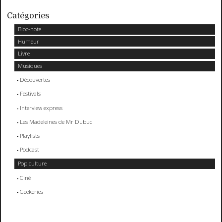
Catégories
Bloc-note
Humeur
Livre
Musiques
Découvertes
Festivals
Interview express
Les Madeleines de Mr Dubuc
Playlists
Podcast
Pop culture
Ciné
Geekeries