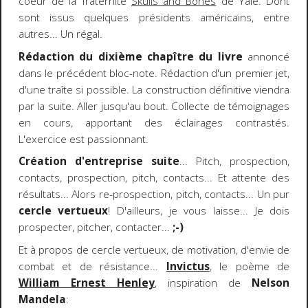
coeur de la fraternité
Skulls and Bones
de Yale. Dont
sont issus quelques présidents américains, entre
autres... Un régal.
Rédaction du dixième chapître du livre
annoncé
dans le précédent bloc-note. Rédaction d'un premier jet,
d'une traîte si possible. La construction définitive viendra
par la suite. Aller jusqu'au bout. Collecte de témoignages
en cours, apportant des éclairages contrastés.
L'exercice est passionnant.
Création d'entreprise suite
... Pitch, prospection,
contacts, prospection, pitch, contacts... Et attente des
résultats... Alors re-prospection, pitch, contacts... Un pur
cercle vertueux
! D'ailleurs, je vous laisse... Je dois
prospecter, pitcher, contacter...
;-)
Et à propos de cercle vertueux, de motivation, d'envie de
combat et de résistance...
Invictus
, le poème de
William Ernest Henley
, inspiration de
Nelson
Mandela
: