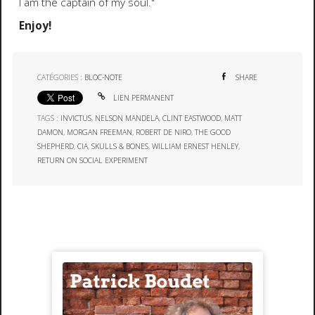
I am the captain of my soul."
Enjoy!
CATÉGORIES :
BLOC-NOTE
SHARE
LIEN PERMANENT
TAGS :
INVICTUS
,
NELSON MANDELA
,
CLINT EASTWOOD
,
MATT
DAMON
,
MORGAN FREEMAN
,
ROBERT DE NIRO
,
THE GOOD
SHEPHERD
,
CIA
,
SKULLS & BONES
,
WILLIAM ERNEST HENLEY
,
RETURN ON SOCIAL EXPERIMENT