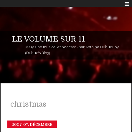
LE VOLUME SUR 11
Magazine musical et podcast - par Antoine Dubuquoy
(Dubuc's Blog)
christmas
2007.
07. DÉCEMBRE