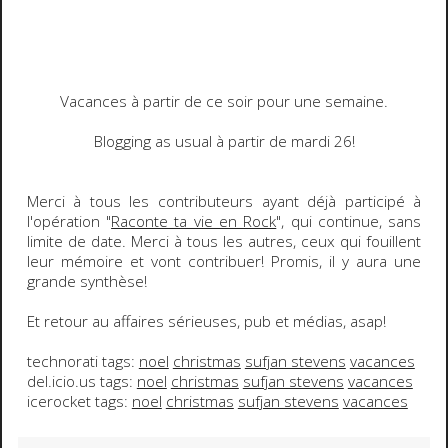
Vacances à partir de ce soir pour une semaine.
Blogging as usual à partir de mardi 26!
Merci
à tous les
contributeurs
ayant déjà participé à
l'opération "
Raconte ta vie en Rock
", qui continue, sans
limite de date. Merci à tous les autres, ceux qui fouillent
leur mémoire et vont contribuer! Promis, il y aura une
grande synthèse!
Et retour au affaires sérieuses, pub et médias,
asap
!
technorati tags:
noel
christmas
sufjan stevens
vacances
del.icio.us tags:
noel
christmas
sufjan stevens
vacances
icerocket tags:
noel
christmas
sufjan stevens
vacances