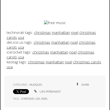
technorati tags:
christmas
manhattan
noel
christmas
carols
usa
del.icio.us tags:
christmas
manhattan
noel
christmas
carols
usa
icerocket tags:
christmas
manhattan
noel
christmas
carols
usa
keotag tags:
christmas
manhattan
noel
christmas carols
usa
CATÉGORIES :
MUSIQUES
SHARE
LIEN PERMANENT
TAGS :
CHRISTMAS
,
USA
,
NOEL