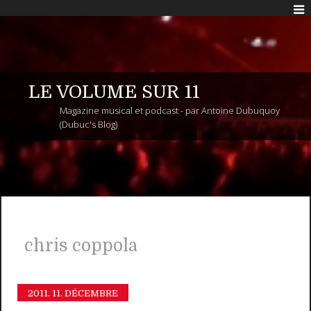
LE VOLUME SUR 11
Magazine musical et podcast - par Antoine Dubuquoy
(Dubuc's Blog)
chris coppola
2011.
11. DÉCEMBRE