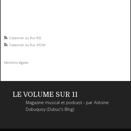
S'abonner au flux RSS
S'abonner au flux ATOM
Mentions légales
LE VOLUME SUR 11
Magazine musical et podcast - par Antoine
Dubuquoy (Dubuc's Blog)