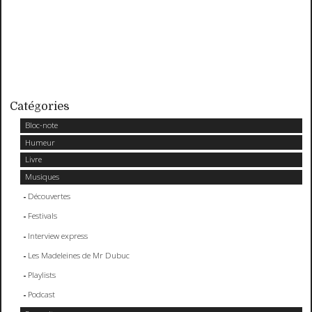
Catégories
Bloc-note
Humeur
Livre
Musiques
Découvertes
Festivals
Interview express
Les Madeleines de Mr Dubuc
Playlists
Podcast