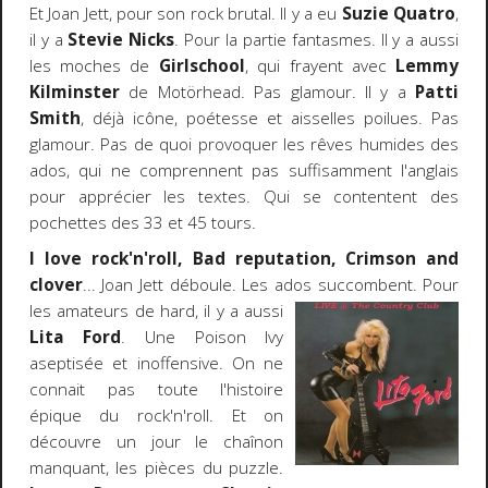
Et Joan Jett, pour son rock brutal. Il y a eu
Suzie Quatro
,
il y a
Stevie Nicks
. Pour la partie fantasmes. Il y a aussi
les moches de
Girlschool
, qui frayent avec
Lemmy
Kilminster
de Motörhead. Pas glamour. Il y a
Patti
Smith
, déjà icône, poétesse et aisselles poilues. Pas
glamour. Pas de quoi provoquer les rêves humides des
ados, qui ne comprennent pas suffisamment l'anglais
pour apprécier les textes. Qui se contentent des
pochettes des 33 et 45 tours.
I love rock'n'roll, Bad reputation, Crimson and
clover
... Joan Jett déboule. Les ados succombent.
Pour
les amateurs de hard, il y a aussi
Lita Ford
. Une Poison Ivy
aseptisée et inoffensive. On ne
connait pas toute l'histoire
épique du rock'n'roll. Et on
découvre un jour le chaînon
manquant, les pièces du puzzle.