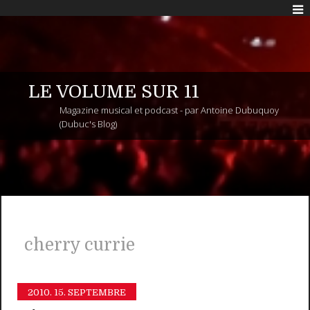
LE VOLUME SUR 11
Magazine musical et podcast - par Antoine Dubuquoy
(Dubuc's Blog)
cherry currie
2010.
15. SEPTEMBRE