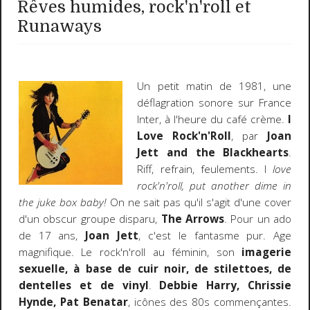
Rêves humides, rock'n'roll et
Runaways
Un petit matin de 1981, une
déflagration sonore sur France
Inter, à l'heure du café crème.
I
Love Rock'n'Roll
, par
Joan
Jett and the Blackhearts
.
Riff, refrain, feulements. I
love
rock'n'roll, put another dime in
the juke box baby!
On ne sait pas qu'il s'agit d'une cover
d'un obscur groupe disparu,
The Arrows
. Pour un ado
de 17 ans,
Joan Jett
, c'est le fantasme pur. Age
magnifique. Le rock'n'roll au féminin, son
imagerie
sexuelle, à base de cuir noir, de stilettoes, de
dentelles et de vinyl
.
Debbie Harry, Chrissie
Hynde, Pat Benatar
, icônes des 80s commençantes.