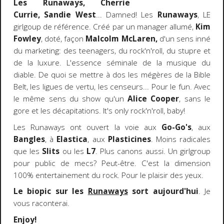
Les Runaways, Cherrie
Currie, Sandie West
... Damned! Les
Runaways
, LE
girlgoup de référence. Créé par un manager allumé,
Kim
Fowley
, doté, façon
Malcolm McLaren,
d'un sens inné
du marketing: des teenagers, du rock'n'roll, du stupre et
de la luxure. L'essence séminale de la musique du
diable. De quoi se mettre à dos les mégères de la Bible
Belt, les ligues de vertu, les censeurs... Pour le fun. Avec
le même sens du show qu'un
Alice Cooper
, sans le
gore et les décapitations. It's only rock'n'roll, baby!
Les Runaways ont ouvert la voie aux
Go-Go's
, aux
Bangles
, à
Elastica
, aux
Plasticines
. Moins radicales
que les
Slits
ou les
L7
. Plus canons aussi. Un girlgroup
pour public de mecs? Peut-être. C'est la dimension
100% entertainement du rock. Pour le plaisir des yeux.
Le biopic sur les
Runaways
sort aujourd'hui
. Je
vous raconterai.
Enjoy!