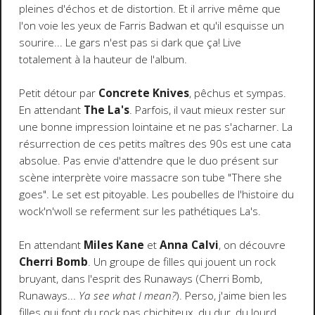
pleines d'échos et de distortion. Et il arrive même que
l'on voie les yeux de Farris Badwan et qu'il esquisse un
sourire... Le gars n'est pas si dark que ça! Live
totalement à la hauteur de l'album.
Petit détour par
Concrete Knives
, pêchus et sympas.
En attendant
The La's
. Parfois, il vaut mieux rester sur
une bonne impression lointaine et ne pas s'acharner. La
résurrection de ces petits maîtres des 90s est une cata
absolue. Pas envie d'attendre que le duo présent sur
scène interprète voire massacre son tube "There she
goes". Le set est pitoyable. Les poubelles de l'histoire du
wock'n'woll se referment sur les pathétiques La's.
En attendant
Miles Kane
et
Anna Calvi
, on découvre
Cherri Bomb
. Un groupe de filles qui jouent un rock
bruyant, dans l'esprit des Runaways (Cherri Bomb,
Runaways...
Ya see what I mean?
). Perso, j'aime bien les
filles qui font du rock pas chichiteux, du dur, du lourd.