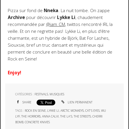
Pizza sur fond de
Nneka
. La nuit tombe. On zappe
Archive
pour découvrir
Lykke Li
, chaudement
recommandée par
@iam_CM
, twittos rencontré IRL la
veille. Et on ne regrette pas! Lykke Li, en plus d'être
charmante, est un hybride de Björk, Bat For Lashes,
Siouxsie, bref un truc dansant et mystérieux qui
perment de conclure en beauté une belle édition de
Rock en Seine!
Enjoy!
CATÉGORIES :
FESTIVALS
,
MUSIQUES
SHARE
LIEN PERMANENT
TAGS :
ROCK EN SEINE
,
LYKKE LI
,
ARCTIC MONKEYS
,
CAT'S EYES
,
WU
LYF
,
THE HORRORS
,
ANNA CALVI
,
THE LA'S
,
THE STREETS
,
CHERRI
BOMB
,
CONCRETE KNIVES