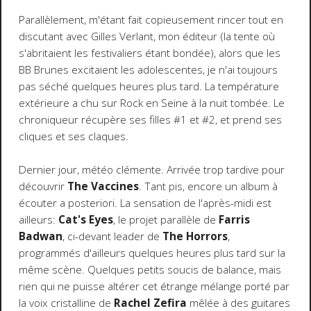
Parallèlement, m'étant fait copieusement rincer tout en
discutant avec Gilles Verlant, mon éditeur (la tente où
s'abritaient les festivaliers étant bondée), alors que les
BB Brunes excitaient les adolescentes, je n'ai toujours
pas séché quelques heures plus tard. La température
extérieure a chu sur Rock en Seine à la nuit tombée. Le
chroniqueur récupère ses filles #1 et #2, et prend ses
cliques et ses claques.
Dernier jour, météo clémente. Arrivée trop tardive pour
découvrir
The Vaccines
. Tant pis, encore un album à
écouter a posteriori. La sensation de l'après-midi est
ailleurs:
Cat's Eyes
, le projet parallèle de
Farris
Badwan
, ci-devant leader de
The Horrors
,
programmés d'ailleurs quelques heures plus tard sur la
même scène. Quelques petits soucis de balance, mais
rien qui ne puisse altérer cet étrange mélange porté par
la voix cristalline de
Rachel Zefira
mêlée à des guitares