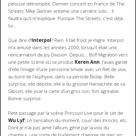
pelouse détrempée. Dernier concert en France de The
Streets, Mike Skinner entame une carrière solo... Il
faudra qu'il m'explique. Puisque The Streets, c'est déjà
lui...
Que dire d'
Interpol
? Rien. Il fait froid, je migre. Interpol
m'a amusé dans les années 2000, lorsqu'il était une
réincarnation de Joy Division. Depuis... Bof! Migration vers
une petite scène où se produit
Keren Ann
. J'avais gardé
d'elle l'image d'une personne timide avec un filet de voix,
au bord de l'asphyxie, dans sa période Biolay. Belle
surprise, elle dépote, elle a du groove! Harnachée de sa
Gibson, elle joue la carte d'un gros son, fort agréable.
Bonne surprise.
Petit passage par la scène Pression Live pour le set de
Wu Lyf
, LA sensation du moment, couv' des Inrocks, etc.
Dont je n'ai pas aimé l'album, gêné par la voix du
chanteur, une sorte de hurlement d'agonie de mec en