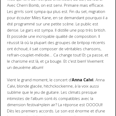
Avec Cherri Bomb, on est servi. Primaire mais efficace.
Les grrrls sont sympa qui plus est. Fin du set, migration
pour écouter Miles Kane, en se demandant pourquoi il a
été programmé sur une petite scène. Le public est
dense. Le gars est sympa. Il distille une pop très british.
Et possède une incroyable qualité de composition. Il
réussit là où la plupart des groupes de britpop récents
ont échoué, il sait composer de véritables chansons,
refrain-couplet-mélodie... Ca change tout! Et ça passe, et
le charisme est là, et ça bouge. Et c'est bien! Vivement
un deuxième album!
Vient le grand moment, le concert d'
Anna Calvi
. Anna
Calvi, blonde glacée, hitchckockienne, à la voix aussi
sublime que le jeu de guitare. Les climats presque
intimistes de l'album sont-ils compatibles avec la
dimension festival+plein air? La réponse est OOOOUI!
Dès les premiers accords. Le son est énorme et d'une