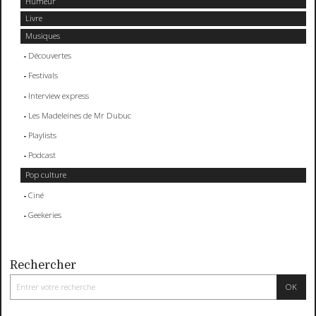
Humeur
Livre
Musiques
Découvertes
Festivals
Interview express
Les Madeleines de Mr Dubuc
Playlists
Podcast
Pop culture
Ciné
Geekeries
Rechercher