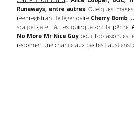
contient du lourd
...
Alice Cooper, BÖC, 
Runaways, entre autres
. Quelques image
réenregistrant le légendaire
Cherry Bomb
. 
scalpel ça et là. Les quinqua ont la pêche.
No More Mr Nice Guy
pour l'occasion, est 
redonner une chance aux pactes Faustiens!