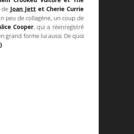
Them Crooked Vulture et The
s de
Joan Jett
et Cherie Currie
Un peu de collagène, un coup de
Alice Cooper
, qui a réenregistré
en grand forme lui aussi. De quoi
;)