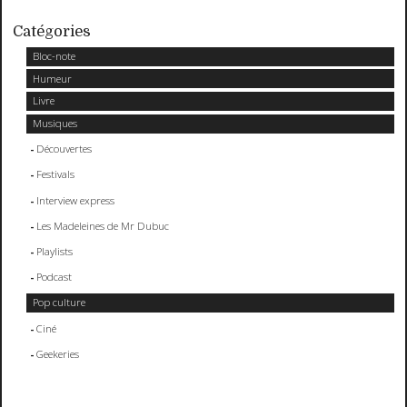
Catégories
Bloc-note
Humeur
Livre
Musiques
Découvertes
Festivals
Interview express
Les Madeleines de Mr Dubuc
Playlists
Podcast
Pop culture
Ciné
Geekeries