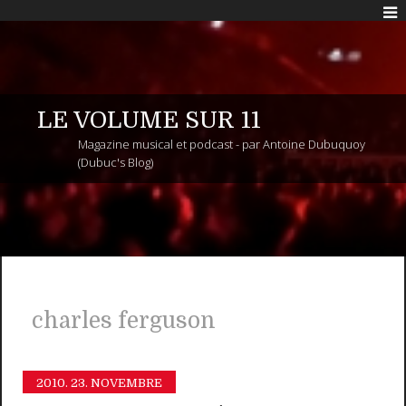
LE VOLUME SUR 11
Magazine musical et podcast - par Antoine Dubuquoy
(Dubuc's Blog)
charles ferguson
2010.
23. NOVEMBRE