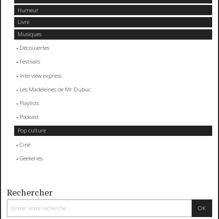
Humeur
Livre
Musiques
Découvertes
Festivals
Interview express
Les Madeleines de Mr Dubuc
Playlists
Podcast
Pop culture
Ciné
Geekeries
Rechercher