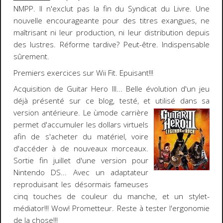
NMPP. Il n'exclut pas la fin du Syndicat du Livre. Une
nouvelle encourageante pour des titres exangues, ne
maîtrisant ni leur production, ni leur distribution depuis
des lustres. Réforme tardive? Peut-être. Indispensable
sûrement.
Premiers exercices sur
Wii Fit
. Epuisant!!!
Acquisition de
Guitar Hero III
... Belle évolution d'un jeu
déjà présenté sur ce blog, testé, et utilisé dans sa
version
antérieure. Le ùmode carrière
permet d'accumuler les dollars virtuels
afin de s'acheter du matériel, voire
d'accéder à de nouveaux morceaux.
Sortie fin juillet d'une version pour
Nintendo DS... Avec un adaptateur
reproduisant les désormais fameuses
cinq touches de couleur du manche, et un stylet-
médiator!!! Wow! Prometteur. Reste à tester l'ergonomie
de la chose!!!