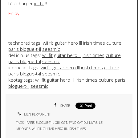
télécharger
icitte
!!!
Enjoy!
technorati tags:
wii fit
guitar hero III
irish times
culture
paris blogue-t-il
seesmic
del.icio.us tags:
wii fit
guitar hero III
irish times
culture
paris blogue-t-il
seesmic
icerocket tags:
wii fit
guitar hero III
irish times
culture
paris blogue-t-il
seesmic
keotag tags:
wii fit
guitar hero III
irish times
culture
paris
blogue-t-il
seesmic
SHARE
LIEN PERMANENT
TAGS :
PARIS BLOGUE-T-IL XIII
,
CGT
,
SYNDICAT DU LIVRE
,
LE
MÙONDE
,
WII FIT
,
GUITAR HERO III
,
IRISH TIMES