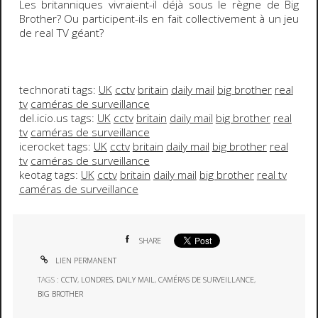
Les britanniques vivraient-il déjà sous le règne de
Big
Brother
? Ou participent-ils en fait collectivement à un jeu
de
real TV
géant?
technorati tags:
UK
cctv
britain
daily mail
big brother
real
tv
caméras de surveillance
del.icio.us tags:
UK
cctv
britain
daily mail
big brother
real
tv
caméras de surveillance
icerocket tags:
UK
cctv
britain
daily mail
big brother
real
tv
caméras de surveillance
keotag tags:
UK
cctv
britain
daily mail
big brother
real tv
caméras de surveillance
SHARE
LIEN PERMANENT
TAGS :
CCTV
,
LONDRES
,
DAILY MAIL
,
CAMÉRAS DE SURVEILLANCE
,
BIG BROTHER