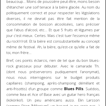
beaucoup... Moins de poussière peut-être, moins besoin
d'étancher une soif tenace à la bière glacée. Au nom du
politiquement correct et pour respecter les législations
diverses, il ne devrait pas être fait mention de la
consommation de boisson alcoolisées, sans préciser
que l'abus d'alcool, etc... Et que 5 fruits et légumes par
jour c'est mieux. Certes. Mais c'est tuer l'essence même
du rock'n'roll. Et la bière est consubstantielle au concept
même de festival. Ah, la bière, qu'est-ce qu'elle a fait de
toi, mon frère...
Bref, ces points éclaircis, rien de tel que du bon blues-
rock graisseux pour débuter. Avec le camarade Th.
(dont nous préserverons pudiquement l'anonymat),
nous nous interrogeons sur le budget produits
capillaires (shampoing, après-shampoing démêlant et
anti-frisottis) d'un groupe comme
Blues Pills
. Suédois,
comme Ikea et Ace of Base avec un guitar hero français
(kököriko!). Un peu américains aussi. Elin Larsson
(comme Stieg "Millenium", un hasard, je ne crois pas...)