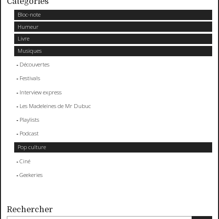
Catégories
Bloc-note
Humeur
Livre
Musiques
Découvertes
Festivals
Interview express
Les Madeleines de Mr Dubuc
Playlists
Podcast
Pop culture
Ciné
Geekeries
Rechercher