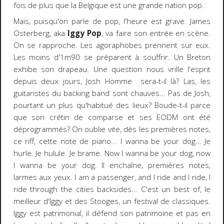
fois de plus que la Belgique est une grande nation pop.
Mais, puisqu'on parle de pop, l'heure est grave. James
Osterberg, aka
Iggy Pop
, va faire son entrée en scène.
On se rapproche. Les agoraphobes prennent sur eux.
Les moins d'1m90 se préparent à souffrir. Un Breton
exhibe son drapeau. Une question nous vrille l'esprit
depuis deux jours, Josh Homme sera-t-il là? Las, les
guitaristes du backing band sont chauves... Pas de Josh,
pourtant un plus qu'habitué des lieux? Boude-t-il parce
que son crétin de comparse et ses EODM ont été
déprogrammés? On oublie vite, dès les premières notes,
ce riff, cette note de piano... I wanna be your dog... Je
hurle. Je hulule. Je brame. Now I wanna be your dog, now
I wanna be your dog. Il enchaîne, premières notes,
larmes aux yeux. I am a passenger, and I ride and I ride, I
ride through the cities backsides... C'est un best of, le
meilleur d'Iggy et des Stooges, un festival de classiques.
Iggy est patrimonial, il défend son patrimoine et pas en