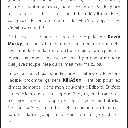
est une chanteuse à voix, façon Janis Joplin. Pas le genre
à sussurer dans le micro au bord de la défaillance. Bref,
ça envoie. Et on en redemande. Et c'est déjà fini. Et
c'était trop court!!!!
Petit arrêt au stand et écoute tranquille de
Kevin
Morby
, qui me fait une impression meilleure que celle
ressentie lors de la Route du Rock quinze jours plus tôt.
Je vais me repencher sur ce cas. Il y a quelque chose
que j'avais loupé. Mea culpa, mea maxima culpa.
Embarras du choix pour la suite... Editors ou KillASon?
Facilité, proximité, ça sera
KillASon
. Tant pis pour les
climats sombres (dans mon souvenir) d'Editors. Et c'est
un excellent choix. Un rappeur français, qui balance du
très gros son, qui rappe en anglais, yeah mothafucka!
Seul sur scène, sur un beat électronique monstrueux, il
saute, il danse. Jump, jump. Mains en l'air. Je saute en
l'air.