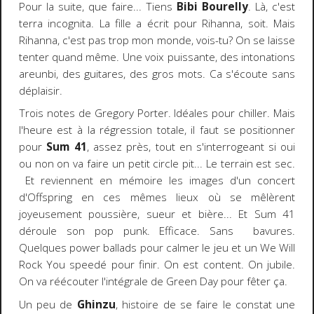
Pour la suite, que faire... Tiens
Bibi Bourelly
. Là, c'est
terra incognita. La fille a écrit pour Rihanna, soit. Mais
Rihanna, c'est pas trop mon monde, vois-tu? On se laisse
tenter quand même. Une voix puissante, des intonations
areunbi, des guitares, des gros mots. Ca s'écoute sans
déplaisir.
Trois notes de Gregory Porter. Idéales pour chiller. Mais
l'heure est à la régression totale, il faut se positionner
pour
Sum 41
, assez près, tout en s'interrogeant si oui
ou non on va faire un petit circle pit... Le terrain est sec.
Et reviennent en mémoire les images d'un concert
d'Offspring en ces mêmes lieux où se mêlèrent
joyeusement poussière, sueur et bière... Et Sum 41
déroule son pop punk. Efficace. Sans bavures.
Quelques power ballads pour calmer le jeu et un We Will
Rock You speedé pour finir. On est content. On jubile.
On va réécouter l'intégrale de Green Day pour fêter ça.
Un peu de
Ghinzu
, histoire de se faire le constat une