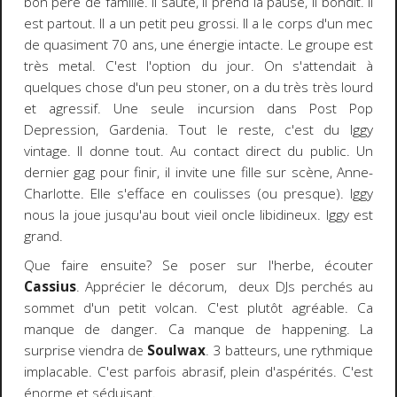
bon père de famille. Il saute, il prend la pause, il bondit. il
est partout. Il a un petit peu grossi. Il a le corps d'un mec
de quasiment 70 ans, une énergie intacte. Le groupe est
très metal. C'est l'option du jour. On s'attendait à
quelques chose d'un peu stoner, on a du très très lourd
et agressif. Une seule incursion dans Post Pop
Depression, Gardenia. Tout le reste, c'est du Iggy
vintage. Il donne tout. Au contact direct du public. Un
dernier gag pour finir, il invite une fille sur scène, Anne-
Charlotte. Elle s'efface en coulisses (ou presque). Iggy
nous la joue jusqu'au bout vieil oncle libidineux. Iggy est
grand.
Que faire ensuite? Se poser sur l'herbe, écouter
Cassius
. Apprécier le décorum, deux DJs perchés au
sommet d'un petit volcan. C'est plutôt agréable. Ca
manque de danger. Ca manque de happening. La
surprise viendra de
Soulwax
. 3 batteurs, une rythmique
implacable. C'est parfois abrasif, plein d'aspérités. C'est
énorme et séduisant.