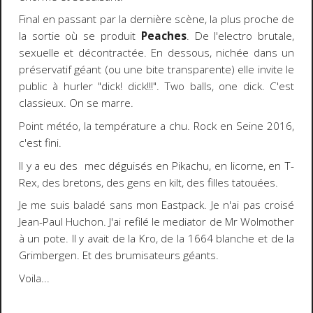
Final en passant par la dernière scène, la plus proche de
la sortie où se produit
Peaches
. De l'electro brutale,
sexuelle et décontractée. En dessous, nichée dans un
préservatif géant (ou une bite transparente) elle invite le
public à hurler "dick! dick!!!". Two balls, one dick. C'est
classieux. On se marre.
Point météo, la température a chu. Rock en Seine 2016,
c'est fini.
Il y a eu des mec déguisés en Pikachu, en licorne, en T-
Rex, des bretons, des gens en kilt, des filles tatouées.
Je me suis baladé sans mon Eastpack. Je n'ai pas croisé
Jean-Paul Huchon. J'ai refilé le mediator de Mr Wolmother
à un pote. Il y avait de la Kro, de la 1664 blanche et de la
Grimbergen. Et des brumisateurs géants.
Voila...