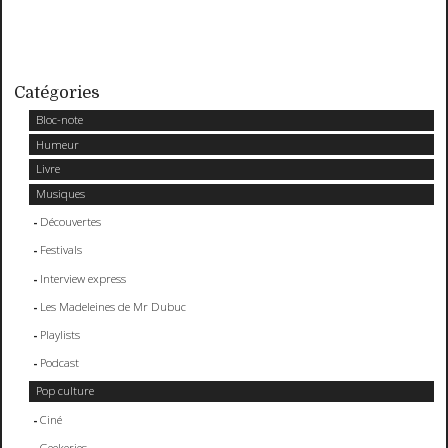
Catégories
Bloc-note
Humeur
Livre
Musiques
Découvertes
Festivals
Interview express
Les Madeleines de Mr Dubuc
Playlists
Podcast
Pop culture
Ciné
Geekeries