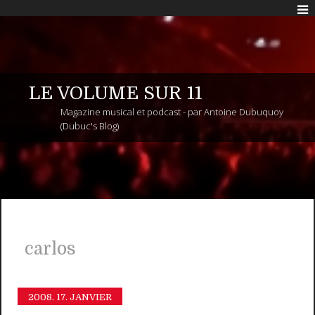
LE VOLUME SUR 11
Magazine musical et podcast - par Antoine Dubuquoy
(Dubuc's Blog)
carlos
2008.
17. JANVIER