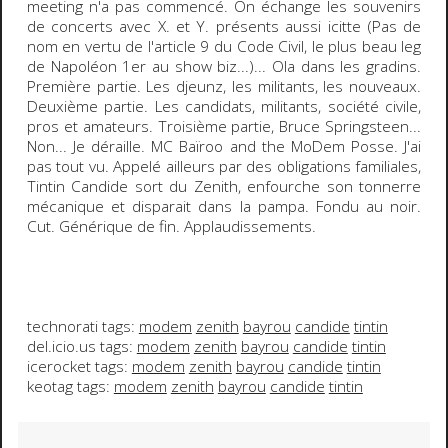
meeting n'a pas commencé. On échange les souvenirs
de concerts avec X. et Y. présents aussi
icitte
(Pas de
nom en vertu de l'article 9 du Code Civil, le plus beau leg
de Napoléon 1er au show biz...)... Ola dans les gradins.
Première partie. Les djeunz, les militants, les nouveaux.
Deuxième partie. Les candidats, militants, société civile,
pros et amateurs. Troisième partie, Bruce Springsteen...
Non... Je déraille.
MC Baïroo and the MoDem Posse
. J'ai
pas tout vu. Appelé ailleurs par des obligations familiales,
Tintin Candide sort du Zenith, enfourche son tonnerre
mécanique et disparait dans la pampa. Fondu au noir.
Cut. Générique de fin. Applaudissements.
technorati tags:
modem
zenith
bayrou
candide
tintin
del.icio.us tags:
modem
zenith
bayrou
candide
tintin
icerocket tags:
modem
zenith
bayrou
candide
tintin
keotag tags:
modem
zenith
bayrou
candide
tintin