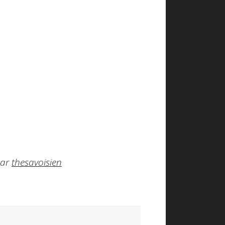
par
thesavoisien