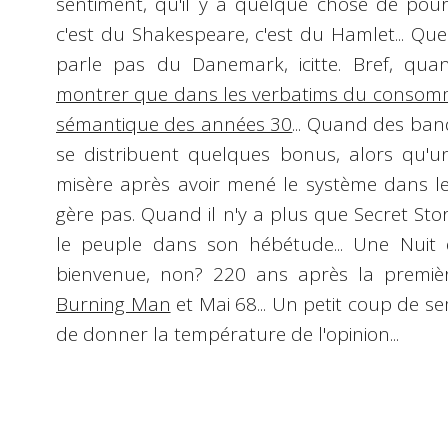
sentiment, qu'il y a quelque chose de po
c'est du Shakespeare, c'est du
Hamlet
... Qu
parle pas du Danemark, icitte. Bref, qu
montrer que dans les verbatims du consomm
sémantique des années 30
... Quand des banq
se distribuent quelques bonus, alors qu'un
misère après avoir mené le système dans l
gère pas. Quand il n'y a plus que
Secret Sto
le peuple dans son hébétude...
Une Nuit 
bienvenue, non?
220 ans après la premiè
Burning Man
et Mai 68
... Un petit coup de s
de donner la température de l'opinion...