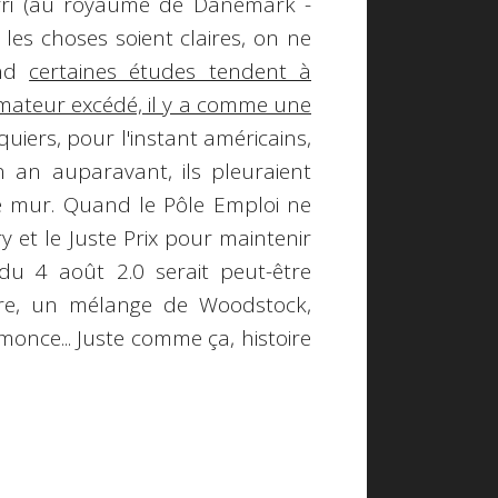
urri (au royaume de Danemark -
e les choses soient claires, on ne
and
certaines études tendent à
ateur excédé, il y a comme une
uiers, pour l'instant américains,
 an auparavant, ils pleuraient
e mur. Quand le Pôle Emploi ne
ry
et le
Juste Prix
pour maintenir
du 4 août 2.0 serait peut-être
re, un mélange de
Woodstock,
emonce... Juste comme ça, histoire