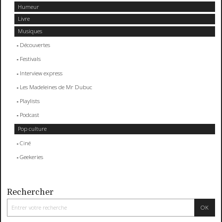
Humeur
Livre
Musiques
Découvertes
Festivals
Interview express
Les Madeleines de Mr Dubuc
Playlists
Podcast
Pop culture
Ciné
Geekeries
Rechercher