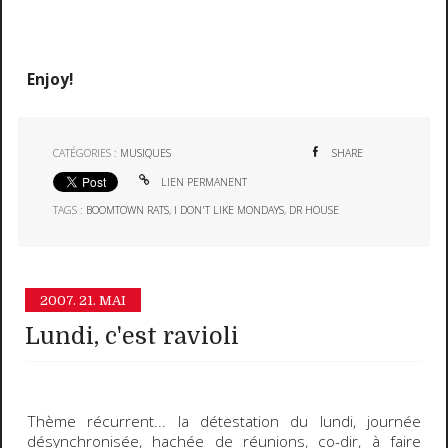
Enjoy!
CATÉGORIES :
MUSIQUES
SHARE
LIEN PERMANENT
TAGS :
BOOMTOWN RATS
,
I DON'T LIKE MONDAYS
,
DR HOUSE
2007.
21. MAI
Lundi, c'est ravioli
Thème récurrent... la détestation du lundi, journée
désynchronisée, hachée de réunions, co-dir, à faire