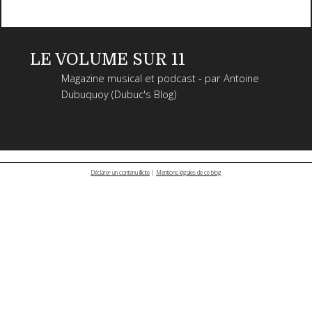
LE VOLUME SUR 11
Magazine musical et podcast - par Antoine
Dubuquoy (Dubuc's Blog)
Déclarer un contenu illicite
|
Mentions légales de ce blog