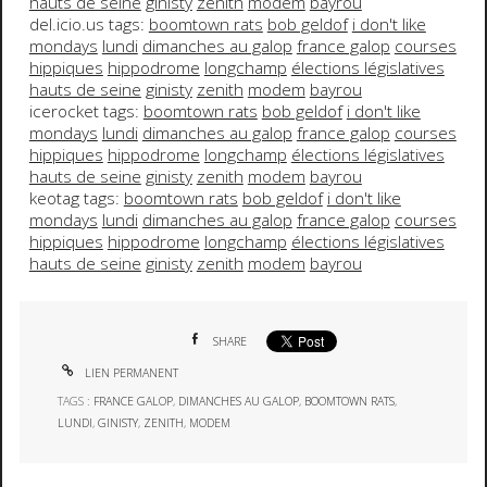
hauts de seine
ginisty
zenith
modem
bayrou
del.icio.us tags:
boomtown rats
bob geldof
i don't like
mondays
lundi
dimanches au galop
france galop
courses
hippiques
hippodrome
longchamp
élections législatives
hauts de seine
ginisty
zenith
modem
bayrou
icerocket tags:
boomtown rats
bob geldof
i don't like
mondays
lundi
dimanches au galop
france galop
courses
hippiques
hippodrome
longchamp
élections législatives
hauts de seine
ginisty
zenith
modem
bayrou
keotag tags:
boomtown rats
bob geldof
i don't like
mondays
lundi
dimanches au galop
france galop
courses
hippiques
hippodrome
longchamp
élections législatives
hauts de seine
ginisty
zenith
modem
bayrou
SHARE
LIEN PERMANENT
TAGS :
FRANCE GALOP
,
DIMANCHES AU GALOP
,
BOOMTOWN RATS
,
LUNDI
,
GINISTY
,
ZENITH
,
MODEM