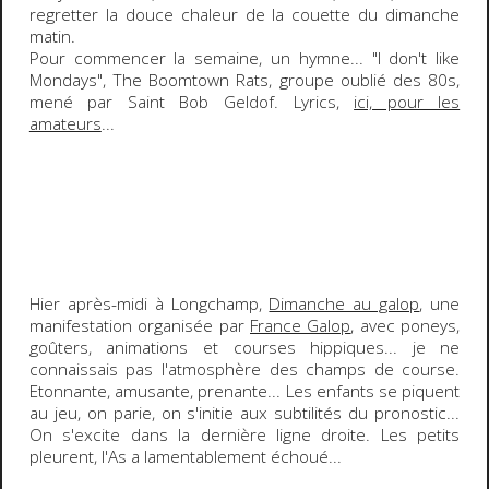
regretter la douce chaleur de la couette du dimanche
matin.
Pour commencer la semaine, un hymne... "I don't like
Mondays",
The Boomtown Rats
, groupe oublié des 80s,
mené par
Saint Bob Geldof
. Lyrics,
ici, pour les
amateurs
...
Hier après-midi à Longchamp,
Dimanche au galop
, une
manifestation organisée par
France Galop
, avec poneys,
goûters, animations et courses hippiques... je ne
connaissais pas l'atmosphère des champs de course.
Etonnante, amusante, prenante... Les enfants se piquent
au jeu, on parie, on s'initie aux subtilités du pronostic...
On s'excite dans la dernière ligne droite. Les petits
pleurent, l'As a lamentablement échoué...