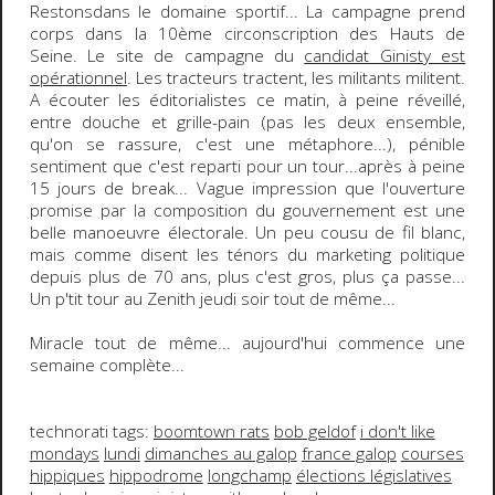
Restonsdans le domaine sportif... La campagne prend
corps dans la 10ème circonscription des Hauts de
Seine. Le site de campagne du
candidat Ginisty est
opérationnel
. Les tracteurs tractent, les militants militent.
A écouter les éditorialistes ce matin, à peine réveillé,
entre douche et grille-pain (pas les deux ensemble,
qu'on se rassure, c'est une métaphore...), pénible
sentiment que c'est reparti pour un tour...après à peine
15 jours de break... Vague impression que l'ouverture
promise par la composition du gouvernement est une
belle manoeuvre électorale. Un peu cousu de fil blanc,
mais comme disent les ténors du marketing politique
depuis plus de 70 ans, plus c'est gros, plus ça passe...
Un p'tit tour au Zenith jeudi soir tout de même...
Miracle tout de même... aujourd'hui commence une
semaine complète...
technorati tags:
boomtown rats
bob geldof
i don't like
mondays
lundi
dimanches au galop
france galop
courses
hippiques
hippodrome
longchamp
élections législatives