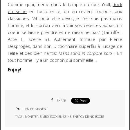
Comme quoi, meme dans le temple du rock'n'roll,
Rock
en Seine
en l'occurence, on en revient toujours aux
classiques: "Ah pour etre dévot, je n'en suis pas moins
homme, et lorsqu'on vient à voir vos célestes appas, un
coeur se laisse prendre et ne raisonne pas" (Tartuffe -
Acte III, scène 3). Autrement formulé par Pierre
Desproges, dans son Dictionnaire superflu à l'usage de
l'élite et des bien nantis:
Mens sana in corpore salo
= En
tout homme il y a un cochon qui sommeille...
Enjoy!
SHARE
LIEN PERMANENT
TAGS :
MONSTER
,
BIMBO
,
ROCK EN SEINE
,
ENERGY DRINK
,
BOOBS