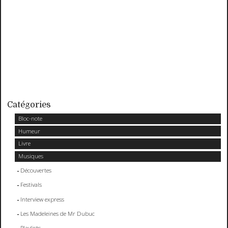
Catégories
Bloc-note
Humeur
Livre
Musiques
Découvertes
Festivals
Interview express
Les Madeleines de Mr Dubuc
Playlists