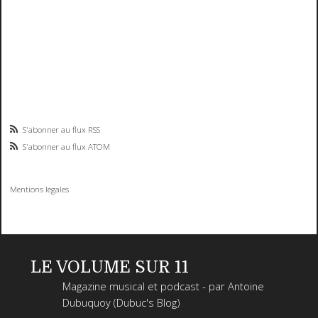
S'abonner au flux RSS
S'abonner au flux ATOM
Mentions légales
LE VOLUME SUR 11
Magazine musical et podcast - par Antoine
Dubuquoy (Dubuc's Blog)