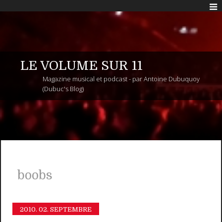
LE VOLUME SUR 11
Magazine musical et podcast - par Antoine Dubuquoy
(Dubuc's Blog)
boobs
2010.
02. SEPTEMBRE