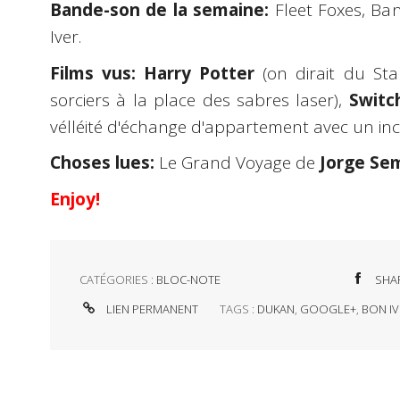
Bande-son de la semaine:
Fleet Foxes, Ban
Iver.
Films vus:
Harry Potter
(on dirait du St
sorciers à la place des sabres laser),
Switc
vélléité d'échange d'appartement avec un in
Choses lues:
Le Grand Voyage de
Jorge Se
Enjoy!
CATÉGORIES :
BLOC-NOTE
SHA
LIEN PERMANENT
TAGS :
DUKAN
,
GOOGLE+
,
BON IV