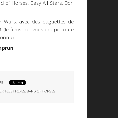
d of Horses, Easy All Stars, Bon
ar Wars, avec des baguettes de
h
(le films qui vous coupe toute
connu)
mprun
RE
ER
,
FLEET FOXES
,
BAND OF HORSES