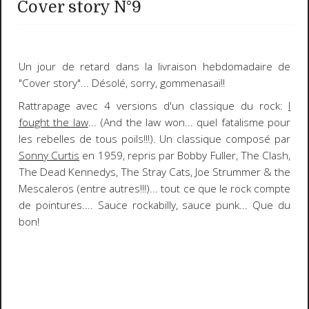
Cover story N°9
Un jour de retard dans la livraison hebdomadaire de
"
Cover story
"... Désolé, sorry, gommenasaï!!
Rattrapage avec 4 versions d'un classique du rock:
I
fought the law
... (And the law won... quel fatalisme pour
les rebelles de tous poils!!!). Un classique composé par
Sonny Curtis
en 1959, repris par
Bobby
Fuller
,
The Clash
,
The Dead Kennedys
,
The Stray Cats
,
Joe Strummer & the
Mescaleros
(entre autres!!!)... tout ce que le rock compte
de pointures.... Sauce rockabilly, sauce punk...
Que du
bon!