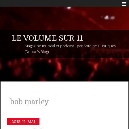
LE VOLUME SUR 11
Magazine musical et podcast - par Antoine Dubuquoy
(Dubuc's Blog)
bob marley
2015.
11. MAI