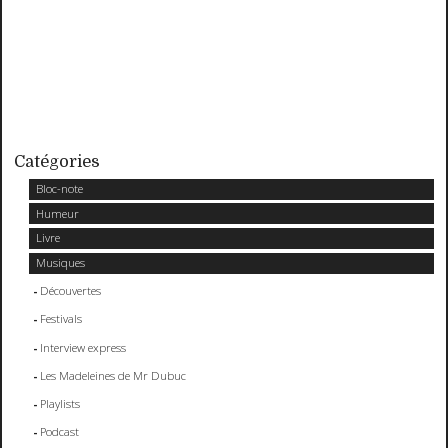
Catégories
Bloc-note
Humeur
Livre
Musiques
Découvertes
Festivals
Interview express
Les Madeleines de Mr Dubuc
Playlists
Podcast