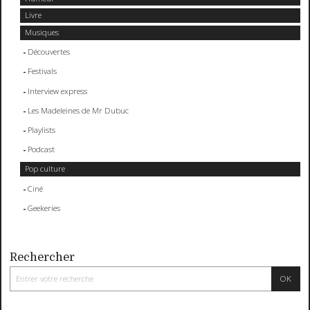
Livre
Musiques
Découvertes
Festivals
Interview express
Les Madeleines de Mr Dubuc
Playlists
Podcast
Pop culture
Ciné
Geekeries
Rechercher