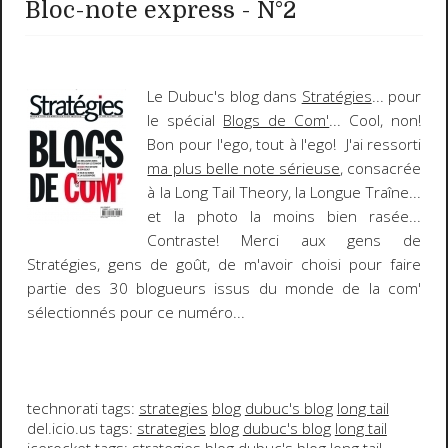
Bloc-note express - N°2
Le
Dubuc's blog
dans
Stratégies
... pour
le spécial
Blogs de Com'
... Cool, non!
Bon pour l'ego, tout à l'ego! J'ai ressorti
ma plus belle note sérieuse
, consacrée
à la
Long Tail Theory
, la Longue Traîne...
et la photo la moins bien rasée...
Contraste! Merci aux gens de
Stratégies
, gens de goût, de m'avoir choisi pour faire
partie des
30 blogueurs
issus du monde de la com'
sélectionnés pour ce numéro...
technorati tags:
strategies
blog
dubuc's blog
long tail
del.icio.us tags:
strategies
blog
dubuc's blog
long tail