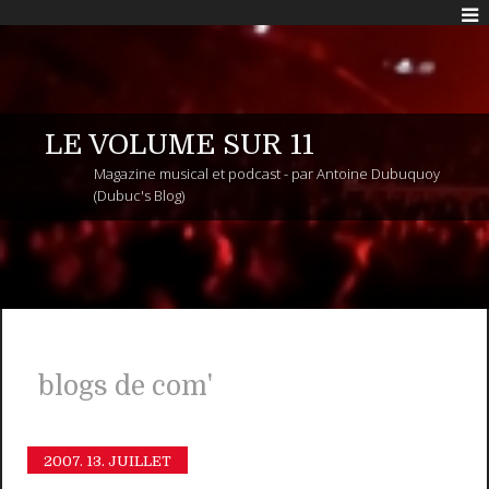
LE VOLUME SUR 11
Magazine musical et podcast - par Antoine Dubuquoy
(Dubuc's Blog)
blogs de com'
2007.
13. JUILLET