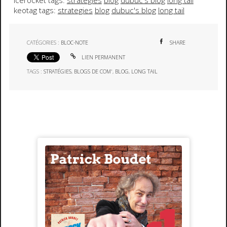
icerocket tags:
strategies
blog
dubuc's blog
long tail
keotag tags:
strategies
blog
dubuc's blog
long tail
CATÉGORIES :
BLOC-NOTE
SHARE
LIEN PERMANENT
TAGS :
STRATÉGIES
,
BLOGS DE COM'
,
BLOG
,
LONG TAIL