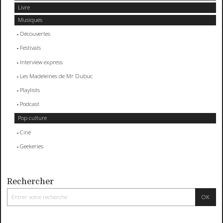
Livre
Musiques
Découvertes
Festivals
Interview express
Les Madeleines de Mr Dubuc
Playlists
Podcast
Pop culture
Ciné
Geekeries
Rechercher