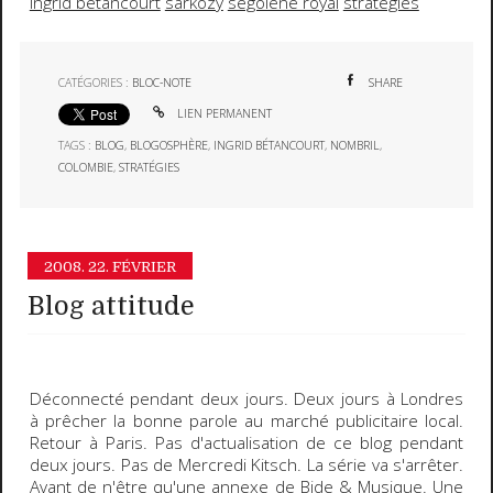
ingrid betancourt
sarkozy
segolene royal
strategies
CATÉGORIES :
BLOC-NOTE
SHARE
LIEN PERMANENT
TAGS :
BLOG
,
BLOGOSPHÈRE
,
INGRID BÉTANCOURT
,
NOMBRIL
,
COLOMBIE
,
STRATÉGIES
2008.
22. FÉVRIER
Blog attitude
Déconnecté pendant deux jours. Deux jours à Londres
à prêcher la bonne parole au marché publicitaire local.
Retour à Paris. Pas d'actualisation de ce blog pendant
deux jours. Pas de
Mercredi Kitsch
. La série va s'arrêter.
Avant de n'être qu'une annexe de
Bide & Musique
. Une