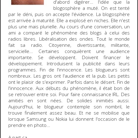
d'abord digérer... l'idée que
la
blogosphère a muté
. On est tenté
par le déni, puis on accepte l'évidence.
La blogosphère
est arrivée à maturité
. Elle a explosé en
niches
. Elle n'est
plus une mais plurielle. Au cours d'une conversation, un
ami a comparé le phénomène des blogs à celui des
radios libres. Libéralisation des ondes. Tout le monde
fait sa radio. Citoyenne, divertissante, militante,
servicielle... Certaines conquièrent une audience
importante. Se développent. Doivent financer le
développement. Introduisent la publicité dans leurs
programmes.
Fin de l'innocence
. Les blogueurs sont
nombreux. Les gros ont l'audience et la pub. Les petits
ont le plaisir de s'exprimer. Parfois dans le désert. Fin de
l'innocence. Aux débuts du phénomène, il était bon de
se retrouver entre soi. Pour faire connaissance
IRL
. Des
amitiés en sont nées. De solides inimitiés aussi.
Aujourd'hui, le blogueur contemple son
nombril
, le
trouve finalement assez beau. Et ne se mobilise que
lorsque Samsung ou Nokia lui donnent l'occasion de le
prendre en photo...
A part ça...