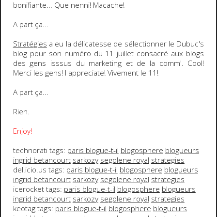
bonifiante... Que nenni! Macache!
A part ça...
Stratégies
a eu la délicatesse de sélectionner le
Dubuc's
blog
pour son numéro du 11 juillet consacré aux blogs
des gens isssus du marketing et de la comm'. Cool!
Merci les gens!
I appreciate
! Vivement le 11!
A part ça...
Rien.
Enjoy!
technorati tags:
paris blogue-t-il
blogosphere
blogueurs
ingrid betancourt
sarkozy
segolene royal
strategies
del.icio.us tags:
paris blogue-t-il
blogosphere
blogueurs
ingrid betancourt
sarkozy
segolene royal
strategies
icerocket tags:
paris blogue-t-il
blogosphere
blogueurs
ingrid betancourt
sarkozy
segolene royal
strategies
keotag tags:
paris blogue-t-il
blogosphere
blogueurs