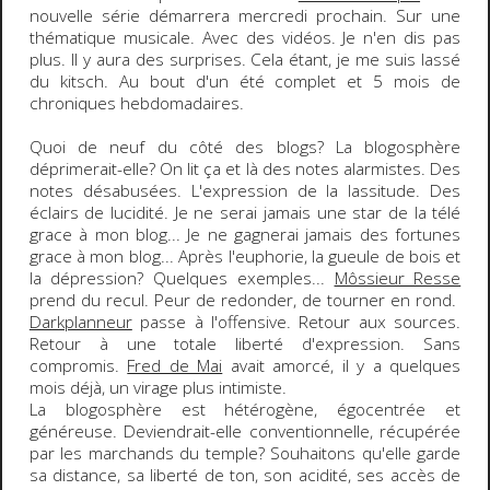
nouvelle série démarrera mercredi prochain. Sur une
thématique musicale. Avec des vidéos. Je n'en dis pas
plus. Il y aura des surprises. Cela étant, je me suis
lassé
du kitsch
. Au bout d'un été complet et 5 mois de
chroniques hebdomadaires.
Quoi de neuf du côté des blogs?
La blogosphère
déprimerait-elle
? On lit ça et là des notes alarmistes. Des
notes désabusées. L'expression de la lassitude. Des
éclairs de lucidité. Je ne serai jamais une star de la télé
grace à mon blog... Je ne gagnerai jamais des fortunes
grace à mon blog... Après l'euphorie, la gueule de bois et
la dépression? Quelques exemples...
Môssieur Resse
prend du recul. Peur de redonder, de tourner en rond.
Darkplanneur
passe à l'offensive. Retour aux sources.
Retour à une totale liberté d'expression. Sans
compromis.
Fred de Mai
avait amorcé, il y a quelques
mois déjà, un virage plus intimiste.
La blogosphère est hétérogène, égocentrée et
généreuse. Deviendrait-elle conventionnelle, récupérée
par les marchands du temple? Souhaitons qu'elle garde
sa distance, sa liberté de ton, son acidité, ses accès de