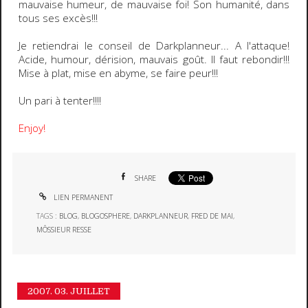
mauvaise humeur, de mauvaise foi! Son humanité, dans
tous ses excès!!!
Je retiendrai le conseil de
Darkplanneur
... A l'attaque!
Acide, humour, dérision, mauvais goût. Il faut rebondir!!!
Mise à plat, mise en abyme, se faire peur!!!
Un pari à tenter!!!!
Enjoy!
SHARE
LIEN PERMANENT
TAGS :
BLOG
,
BLOGOSPHERE
,
DARKPLANNEUR
,
FRED DE MAI
,
MÔSSIEUR RESSE
2007.
03. JUILLET