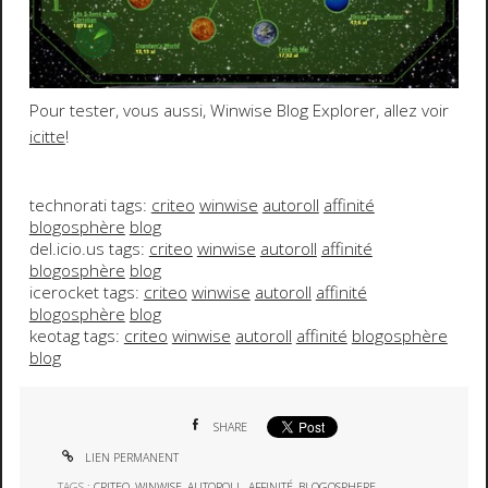
Pour tester, vous aussi,
Winwise Blog Explorer
, allez voir
icitte
!
technorati tags:
criteo
winwise
autoroll
affinité
blogosphère
blog
del.icio.us tags:
criteo
winwise
autoroll
affinité
blogosphère
blog
icerocket tags:
criteo
winwise
autoroll
affinité
blogosphère
blog
keotag tags:
criteo
winwise
autoroll
affinité
blogosphère
blog
SHARE
LIEN PERMANENT
TAGS :
CRITEO
,
WINWISE
,
AUTOROLL
,
AFFINITÉ
,
BLOGOSPHERE