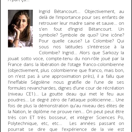
Ingrid Bétancourt
... Objectivement, au
delà de l'importance pour ses enfants de
retrouver leur
madre
saine et sauve... on
s'en fout d'Ingrid Bétancourt. Un
symbole? Symbole de quoi? Une icône?
Pour quelle cause? La
Colombie
? Qui
sous nos latitudes s'intéresse à la
Colombie? Ingrid... Alors que Sarkozy la
jouait
sotto voce
, compte-tenu du non-rôle joué par la
France dans la libération de l'otage franco-colombienne
(objectivement, plus colombienne que franco, mais bon,
on n'est pas à une approximation près), il a fallu que
l'ineffable Ségolène nous gratifie de l'une de ses
formules revanchardes, dignes d'une cour de récréation
(niveau CE1)... La goutte deau qui met le feu aux
poudres... Le degré zéro de l'attaque politicienne... Une
fois de plus la démonstration qu'au niveau des élites de
la Nation, le diplôme ne prouve rien... On peut peut être
très con ET très bosseur, et intégrer Sciences Po,
Polytechnique, etc, etc... Les années passant on
pourrait se dire que l'expérience de la vie est