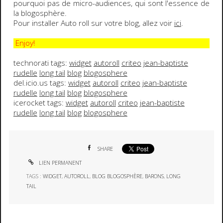
pourquoi pas de micro-audiences, qui sont l'essence de
la blogosphère.
Pour installer
Auto roll
sur votre blog, allez voir
ici
.
Enjoy!
technorati tags:
widget
autoroll
criteo
jean-baptiste
rudelle
long tail
blog
blogosphere
del.icio.us tags:
widget
autoroll
criteo
jean-baptiste
rudelle
long tail
blog
blogosphere
icerocket tags:
widget
autoroll
criteo
jean-baptiste
rudelle
long tail
blog
blogosphere
SHARE
LIEN PERMANENT
TAGS :
WIDGET
,
AUTOROLL
,
BLOG BLOGOSPHÈRE
,
BARONS
,
LONG
TAIL