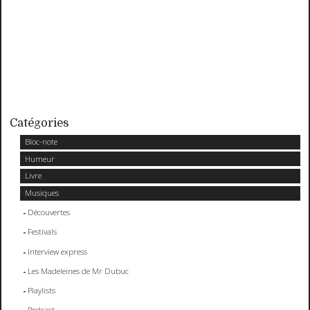
Catégories
Bloc-note
Humeur
Livre
Musiques
Découvertes
Festivals
Interview express
Les Madeleines de Mr Dubuc
Playlists
Podcast