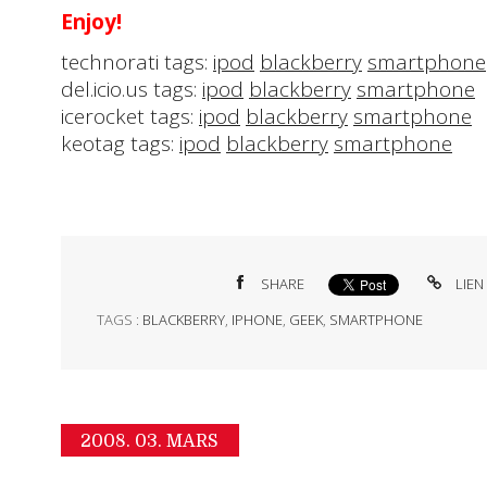
Enjoy!
technorati tags:
ipod
blackberry
smartphone
del.icio.us tags:
ipod
blackberry
smartphone
icerocket tags:
ipod
blackberry
smartphone
keotag tags:
ipod
blackberry
smartphone
SHARE
LIEN
TAGS :
BLACKBERRY
,
IPHONE
,
GEEK
,
SMARTPHONE
2008.
03. MARS