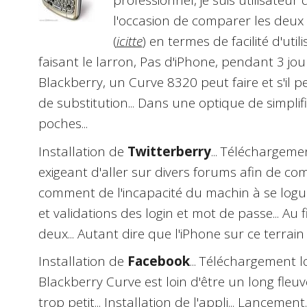
professionnel, je suis utilisateur d
l'occasion de comparer les deux
(
icitte
) en termes de facilité d'utili
faisant le larron, Pas d'iPhone, pendant 3 jour
Blackberry, un Curve 8320 peut faire et s'il p
de substitution... Dans une optique de simplif
poches...
Installation de
Twitterberry
... Téléchargeme
exigeant d'aller sur divers forums afin de c
comment de l'incapacité du machin à se logue
et validations des login et mot de passe... Au 
deux... Autant dire que l'iPhone sur ce terrain 
Installation de
Facebook
... Téléchargement lo
Blackberry Curve est loin d'être un long fleuve t
trop petit... Installation de l'appli... Lancement