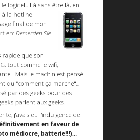
 logiciel... Là sans être là, en
l à la hotline
message final de mon
rt en:
Demerden Sie
us rapide que son
3G, tout comme le wifi,
ante... Mais le machin est pensé
ent du "comment ça marche"...
ensé par des geeks pour des
 geeks parlent aux geeks...
te, j'avais eu l'indulgence de
éfinitivement en faveur de
o médiocre, batterie!!!)...