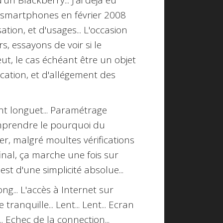
'un Blackberry... J'ai déjà eu
 smartphones en février 2008
sation, et d'usages... L'occasion
s, essayons de voir si le
eut, le cas échéant être un objet
ication, et d'allégement des
nt longuet... Paramétrage
omprendre le pourquoi du
r, malgré moultes vérifications
final, ça marche une fois sur
est d'une simplicité absolue...
ng... L'accès à Internet sur
ranquille... Lent... Lent... Ecran
... Echec de la connection...