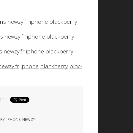
ans
newzy.fr
iphone
blackberry
ns
newzy.fr
iphone
blackberry
s
newzy.fr
iphone
blackberry
newzy.fr
iphone
blackberry
bloc-
RE
RRY
,
IPHONE
,
NEWZY