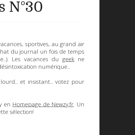
s N°30
acances, sportives, au grand air
chat du journal un fois de temps
te...). Les vacances du
geek
ne
ésintoxication numérique...
lourd... et insistant... votez pour
ry en
Homepage de
Newzy.fr
. Un
tte sélection!