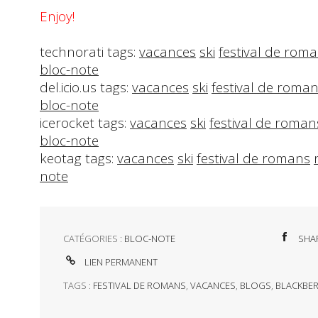
Enjoy!
technorati tags:
vacances
ski
festival de rom
bloc-note
del.icio.us tags:
vacances
ski
festival de roma
bloc-note
icerocket tags:
vacances
ski
festival de roman
bloc-note
keotag tags:
vacances
ski
festival de romans
note
CATÉGORIES :
BLOC-NOTE
SHA
LIEN PERMANENT
TAGS :
FESTIVAL DE ROMANS
,
VACANCES
,
BLOGS
,
BLACKBE