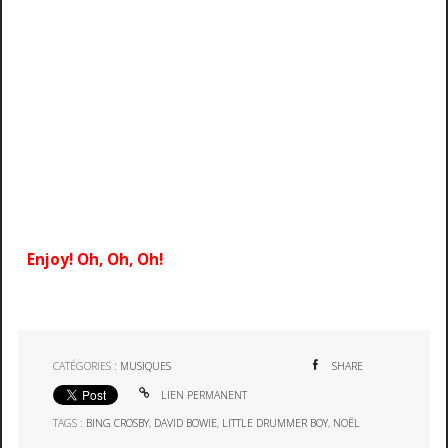
Enjoy! Oh, Oh, Oh!
CATÉGORIES :
MUSIQUES
SHARE
LIEN PERMANENT
TAGS :
BING CROSBY
,
DAVID BOWIE
,
LITTLE DRUMMER BOY
,
NOËL