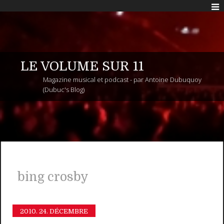
LE VOLUME SUR 11
Magazine musical et podcast - par Antoine Dubuquoy
(Dubuc's Blog)
bing crosby
2010.
24. DÉCEMBRE