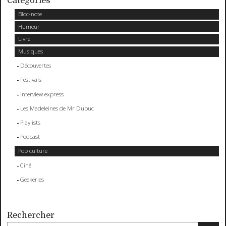
Catégories
Bloc-note
Humeur
Livre
Musiques
Découvertes
Festivals
Interview express
Les Madeleines de Mr Dubuc
Playlists
Podcast
Pop culture
Ciné
Geekeries
Rechercher