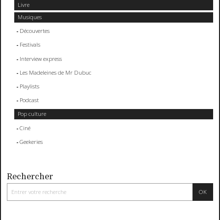
Livre
Musiques
Découvertes
Festivals
Interview express
Les Madeleines de Mr Dubuc
Playlists
Podcast
Pop culture
Ciné
Geekeries
Rechercher