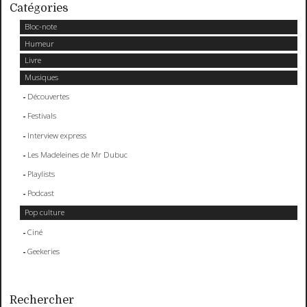
Catégories
Bloc-note
Humeur
Livre
Musiques
Découvertes
Festivals
Interview express
Les Madeleines de Mr Dubuc
Playlists
Podcast
Pop culture
Ciné
Geekeries
Rechercher