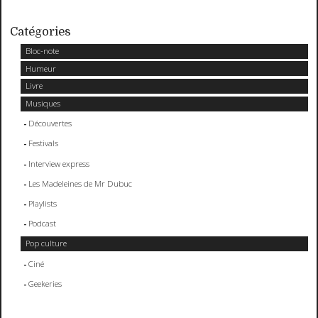
Catégories
Bloc-note
Humeur
Livre
Musiques
Découvertes
Festivals
Interview express
Les Madeleines de Mr Dubuc
Playlists
Podcast
Pop culture
Ciné
Geekeries