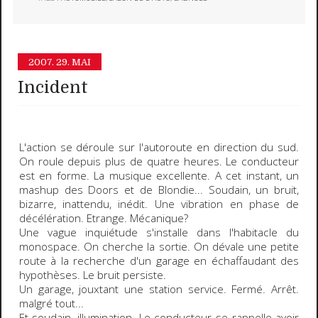
2007.
29. MAI
Incident
L'action se déroule sur l'autoroute en direction du sud.
On roule depuis plus de quatre heures. Le conducteur
est en forme. La musique excellente. A cet instant, un
mashup
des Doors et de Blondie... Soudain, un bruit,
bizarre, inattendu, inédit. Une vibration en phase de
décélération. Etrange. Mécanique?
Une vague
inquiétude
s'installe dans l'habitacle du
monospace. On cherche la sortie. On dévale une petite
route à la recherche d'un garage en échaffaudant des
hypothèses. Le bruit persiste.
Un garage, jouxtant une station service. Fermé. Arrêt.
malgré tout...
Et soudain, illumination. Le conducteur se rappelle avoir