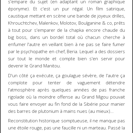
s'empare du sujet (en adaptant un roman graphique
éponyme). Et c'est un pur régal. Un film satirique,
caustique mettant en scène une bande de joyeux drilles,
Khrouchtchev, Malenkov, Molotov, Boulganine & co, prêts
à tout pour s'emparer de la chapka encore chaude du
big boss, dans un bordel total où chacun cherche à
enfumer l'autre en veillant bien à ne pas se faire fumer
par le psychopathe en chef, Beria. Lequel a des dossiers
sur tout le monde et compte bien s'en servir pour
devenir le Grand Manitou.
D'un côté ça exécute, ça goulague sévère, de l'autre ça
complote pour tenter de vaguement détendre
l'atmosphère après quelques années de pas franche
rigolade où la moindre offense au Grand Migou pouvait
vous faire envoyer au fin fond de la Sibérie pour manier
des barres de plutonium à mains nues (au mieux)...
Reconstitution historique somptueuse, il ne manque pas
une étoile rouge, pas une faucille ni un marteau. Passé la