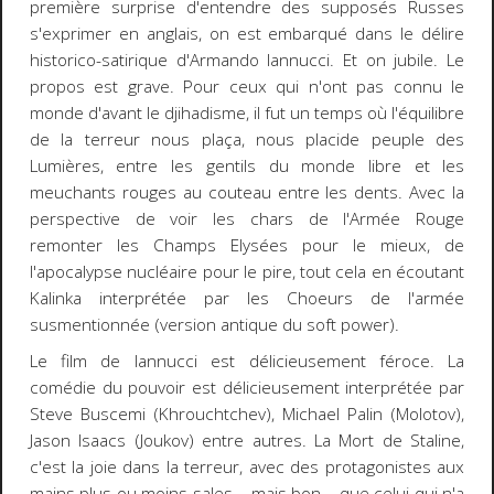
première surprise d'entendre des supposés Russes
s'exprimer en anglais, on est embarqué dans le délire
historico-satirique d'Armando Iannucci. Et on jubile. Le
propos est grave. Pour ceux qui n'ont pas connu le
monde d'avant le djihadisme, il fut un temps où l'équilibre
de la terreur nous plaça, nous placide peuple des
Lumières, entre les gentils du monde libre et les
meuchants rouges au couteau entre les dents. Avec la
perspective de voir les chars de l'Armée Rouge
remonter les Champs Elysées pour le mieux, de
l'apocalypse nucléaire pour le pire, tout cela en écoutant
Kalinka interprétée par les Choeurs de l'armée
susmentionnée (version antique du soft power).
Le film de Iannucci est délicieusement féroce. La
comédie du pouvoir est délicieusement interprétée par
Steve Buscemi (Khrouchtchev), Michael Palin (Molotov),
Jason Isaacs (Joukov) entre autres. La Mort de Staline,
c'est la joie dans la terreur, avec des protagonistes aux
mains plus ou moins sales... mais bon... que celui qui n'a