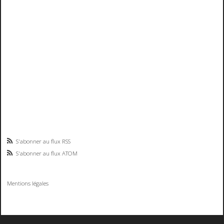
S'abonner au flux RSS
S'abonner au flux ATOM
Mentions légales