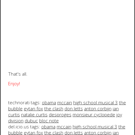
That's all.
Enjoy!
technorati tags:
obama
mccain
high school musical 3
the
bubble
eytan fox
the clash
don letts
anton corbijn
ian
curtis
natalie curtis
desproges
monsieur cyclopede
joy
division
dubuc
bloc note
del.icio.us tags:
obama
mccain
high school musical 3
the
bubble
eytan fox
the clash
don letts
anton corbijn
ian