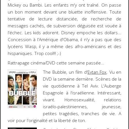
Mickey ou Bambi. Les enfants m'y ont traîné. On passe
un bon moment devant une bluette inoffensive. Toute
tentative de lecture distanciée, de recherche de
messages cachés, de subversion déguisée est vouée à
l'échec. Les kids adorent. Disney empoche les dollars...
Concession à l'Amérique d'Obama, il n'y a pas que des
lycéens Wasp, il y a même des afro-américains et des
hispaniques. Trop cool!!!
;-)
Rattrapage cinéma/DVD cette semaine passée...
The Bubble
, un film d'
Eytan Fox
. Vu en
DVD la semaine dernière. Scènes de la
vie quotidienne à Tel Aviv.
L'Auberge
Espagnole
à l'israélienne. Intéressant,
vivant. Homosexualité, relations
israélo-palestiniennes, jeunesse,
petites tragédies, tranches de vie. A
voir pour l'originalité et la liberté de ton.