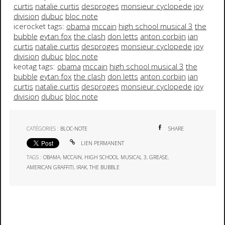
curtis
natalie curtis
desproges
monsieur cyclopede
joy
division
dubuc
bloc note
icerocket tags:
obama
mccain
high school musical 3
the
bubble
eytan fox
the clash
don letts
anton corbijn
ian
curtis
natalie curtis
desproges
monsieur cyclopede
joy
division
dubuc
bloc note
keotag tags:
obama
mccain
high school musical 3
the
bubble
eytan fox
the clash
don letts
anton corbijn
ian
curtis
natalie curtis
desproges
monsieur cyclopede
joy
division
dubuc
bloc note
CATÉGORIES :
BLOC-NOTE
SHARE
LIEN PERMANENT
TAGS :
OBAMA
,
MCCAIN
,
HIGH SCHOOL MUSICAL 3
,
GREASE
,
AMERICAN GRAFFITI
,
IRAK
,
THE BUBBLE