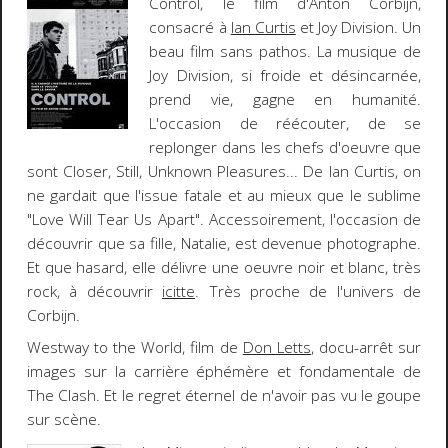
Control
, le film d'
Anton Corbijn
,
consacré à
Ian Curtis
et
Joy Division
. Un
beau film sans pathos. La musique de
Joy Division, si froide et désincarnée,
prend vie, gagne en humanité.
L'occasion de réécouter, de se
replonger dans les chefs d'oeuvre que
sont
Closer
,
Still
,
Unknown Pleasures
... De Ian Curtis, on
ne gardait que l'issue fatale et au mieux que le sublime
"Love Will Tear Us Apart". Accessoirement, l'occasion de
découvrir que sa fille, Natalie, est devenue photographe.
Et que hasard, elle délivre une oeuvre noir et blanc, très
rock, à découvrir
icitte
. Très proche de l'univers de
Corbijn.
Westway to the World
, film de
Don Letts
, docu-arrêt sur
images sur la carrière éphémère et fondamentale de
The Clash
. Et le regret éternel de n'avoir pas vu le goupe
sur scène.