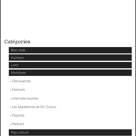
Catégories
Bloc-note
Humeur
Livre
Musiques
Découvertes
Festivals
Interview express
Les Madeleines de Mr Dubuc
Playlists
Podcast
Pop culture