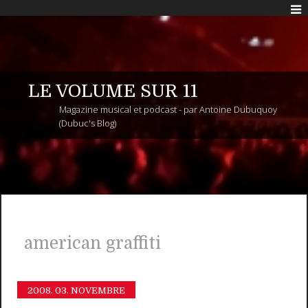
LE VOLUME SUR 11
Magazine musical et podcast - par Antoine Dubuquoy
(Dubuc's Blog)
american graffiti
2008.
03. NOVEMBRE