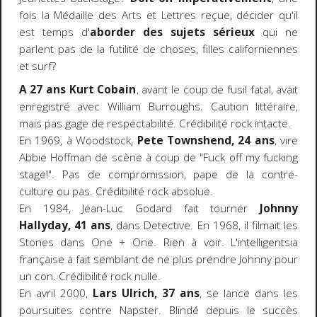
fois la Médaille des Arts et Lettres reçue, décider qu'il
est temps d'
aborder des sujets sérieux
qui ne
parlent pas de la futilité de choses, filles californiennes
et surf?
A 27 ans Kurt Cobain
, avant le coup de fusil fatal, avait
enregistré avec William Burroughs. Caution littéraire,
mais pas gage de respectabilité. Crédibilité rock intacte.
En 1969, à Woodstock,
Pete Townshend, 24 ans
, vire
Abbie Hoffman de scène à coup de "Fuck off my fucking
stage!". Pas de compromission, pape de la contre-
culture ou pas. Crédibilité rock absolue.
En 1984, Jean-Luc Godard fait tourner
Johnny
Hallyday, 41 ans
, dans Detective. En 1968, il filmait les
Stones dans One + One. Rien à voir. L'intelligentsia
française a fait semblant de ne plus prendre Johnny pour
un con. Crédibilité rock nulle.
En avril 2000,
Lars Ulrich, 37 ans
, se lance dans les
poursuites contre Napster. Blindé depuis le succès