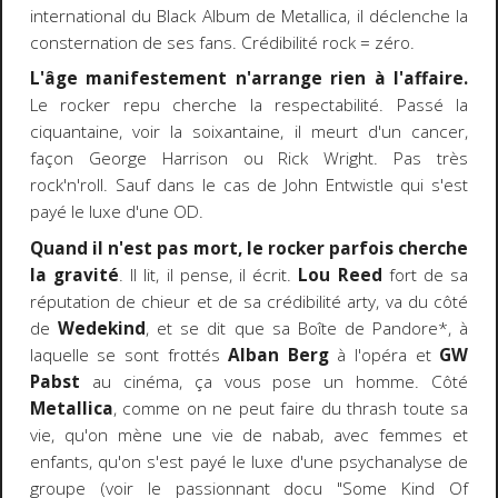
international du Black Album de Metallica, il déclenche la
consternation de ses fans. Crédibilité rock = zéro.
L'âge manifestement n'arrange rien à l'affaire.
Le rocker repu cherche la respectabilité. Passé la
ciquantaine, voir la soixantaine, il meurt d'un cancer,
façon George Harrison ou Rick Wright. Pas très
rock'n'roll. Sauf dans le cas de John Entwistle qui s'est
payé le luxe d'une OD.
Quand il n'est pas mort, le rocker parfois cherche
la gravité
. Il lit, il pense, il écrit.
Lou Reed
fort de sa
réputation de chieur et de sa crédibilité arty, va du côté
de
Wedekind
, et se dit que sa Boîte de Pandore*, à
laquelle se sont frottés
Alban Berg
à l'opéra et
GW
Pabst
au cinéma, ça vous pose un homme. Côté
Metallica
, comme on ne peut faire du thrash toute sa
vie, qu'on mène une vie de nabab, avec femmes et
enfants, qu'on s'est payé le luxe d'une psychanalyse de
groupe (voir le passionnant docu "Some Kind Of