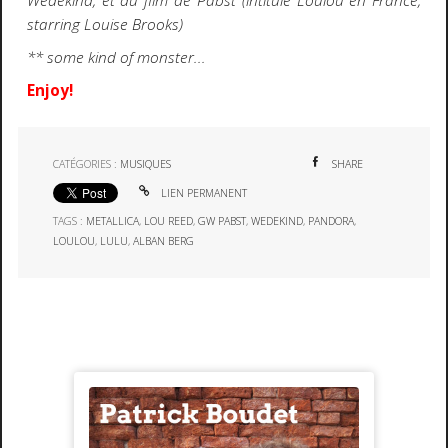
Wedekind, et du film de Pabst (intitulé Loulou en France,
starring Louise Brooks)
** some kind of monster...
Enjoy!
CATÉGORIES :
MUSIQUES
SHARE
LIEN PERMANENT
TAGS :
METALLICA
,
LOU REED
,
GW PABST
,
WEDEKIND
,
PANDORA
,
LOULOU
,
LULU
,
ALBAN BERG