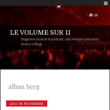
LE VOLUME SUR 11
Magazine musical et podcast - par Antoine Dubuquoy
(Dubuc's Blog)
alban berg
2011.
06. NOVEMBRE