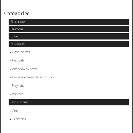
Catégories
Bloc-note
Humeur
Livre
Musiques
Découvertes
Festivals
Interview express
Les Madeleines de Mr Dubuc
Playlists
Podcast
Pop culture
Ciné
Geekeries