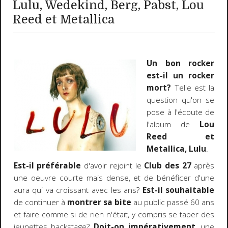
Lulu, Wedekind, Berg, Pabst, Lou
Reed et Metallica
Un bon rocker
est-il un rocker
mort?
Telle est la
question qu'on se
pose à l'écoute de
l'album de
Lou
Reed et
Metallica, Lulu
.
Est-il préférable
d'avoir rejoint le
Club des 27
après
une oeuvre courte mais dense, et de bénéficer d'une
aura qui va croissant avec les ans?
Est-il souhaitable
de continuer à
montrer sa bite
au public passé 60 ans
et faire comme si de rien n'était, y compris se taper des
jeunettes backstage?
Doit-on impérativement
, une