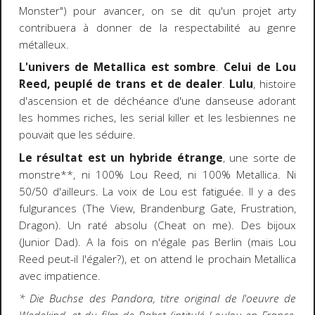
Monster") pour avancer, on se dit qu'un projet arty
contribuera à donner de la respectabilité au genre
métalleux.
L'univers de Metallica est sombre
.
Celui de Lou
Reed, peuplé de trans et de dealer
.
Lulu
, histoire
d'ascension et de déchéance d'une danseuse adorant
les hommes riches, les serial killer et les lesbiennes ne
pouvait que les séduire.
Le résultat est un hybride étrange
, une sorte de
monstre**, ni 100% Lou Reed, ni 100% Metallica. Ni
50/50 d'ailleurs. La voix de Lou est fatiguée. Il y a des
fulgurances (The View, Brandenburg Gate, Frustration,
Dragon). Un raté absolu (Cheat on me). Des bijoux
(Junior Dad). A la fois on n'égale pas Berlin (mais Lou
Reed peut-il l'égaler?), et on attend le prochain Metallica
avec impatience.
* Die Buchse des Pandora, titre original de l'oeuvre de