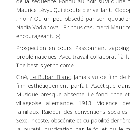
de la séquence. Fondu au noir suivi d'une c
Maurice Lévy... Qui écoute bienveillant... Oo
, non? Ou un peu obsédé par son quotidien.
Nadia Vodianova... En tous cas, merci Maurice
encourageant...
;-)
Prospection en cours. Passionnant zappin
problématiques. Avec travail collaboratif à la 
The best is yet to come!
Ciné
,
Le Ruban Blanc
. Jamais vu de film de
film esthétiquement parfait. Ascétique dans
Musique presque absente. Le fond riche 
villageoise allemande. 1913. Violence d
familiaux. Raideur des conventions sociales,
Sexe, inceste, obscénité et culpabilité derriè
la pureté, purification par le fouet ou le