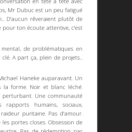
onversation en tête à tête avec
oops, Mr Dubuc est un peu fatigué
.. D'aucun rêveraient plutôt de
 pour ton écoute attentive, c'est
g mental, de problématiques en
clé. A part ça, plein de projets...
Michael Haneke
auparavant. Un
 la forme. Noir et blanc léché.
et perturbant. Une communauté
es rapports humains, sociaux,
 raideur puritaine. Pas d'amour.
re les portes closes. Obsession de
 meurtre. Pas de rédemption par