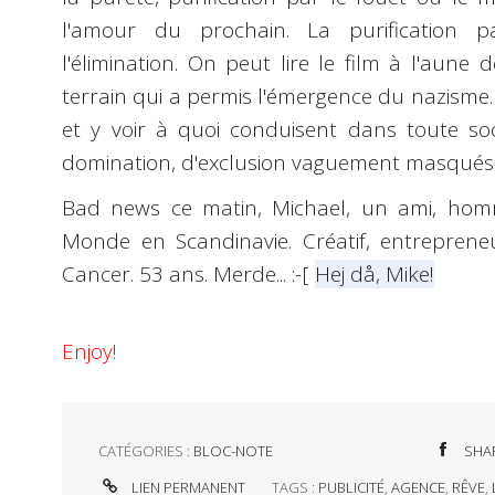
l'amour du prochain. La purification p
l'élimination. On peut lire le film à l'aune d
terrain qui a permis l'émergence du nazisme.
et y voir à quoi conduisent dans toute s
domination, d'exclusion vaguement masqués pa
Bad news ce matin
, Michael, un ami, ho
Monde en Scandinavie. Créatif, entreprene
Cancer. 53 ans. Merde...
:-[
Hej då, Mike!
Enjoy!
CATÉGORIES :
BLOC-NOTE
SHA
LIEN PERMANENT
TAGS :
PUBLICITÉ
,
AGENCE
,
RÊVE
,