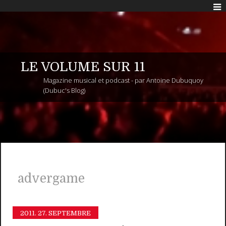
LE VOLUME SUR 11
Magazine musical et podcast - par Antoine Dubuquoy
(Dubuc's Blog)
advergame
2011.
27. SEPTEMBRE