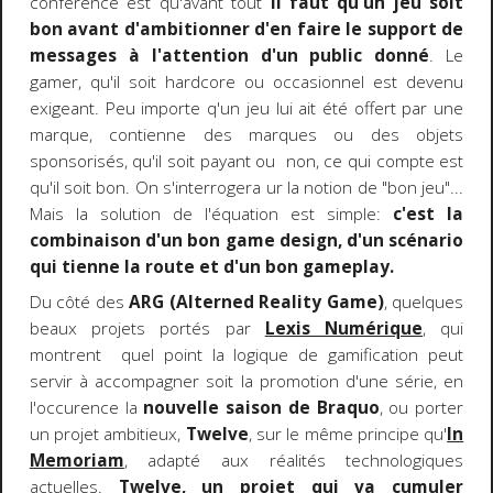
conférence est qu'avant tout
il faut qu'un jeu soit
bon avant d'ambitionner d'en faire le support de
messages à l'attention d'un public donné
. Le
gamer, qu'il soit hardcore ou occasionnel est devenu
exigeant. Peu importe q'un jeu lui ait été offert par une
marque, contienne des marques ou des objets
sponsorisés, qu'il soit payant ou non, ce qui compte est
qu'il soit bon. On s'interrogera ur la notion de "bon jeu"...
Mais la solution de l'équation est simple:
c'est la
combinaison d'un bon game design, d'un scénario
qui tienne la route et d'un bon gameplay.
Du côté des
ARG (Alterned Reality Game)
, quelques
beaux projets portés par
Lexis Numérique
, qui
montrent quel point la logique de gamification peut
servir à accompagner soit la promotion d'une série, en
l'occurence la
nouvelle saison de Braquo
, ou porter
un projet ambitieux,
Twelve
, sur le même principe qu'
In
Memoriam
, adapté aux réalités technologiques
actuelles.
Twelve, un projet qui va cumuler