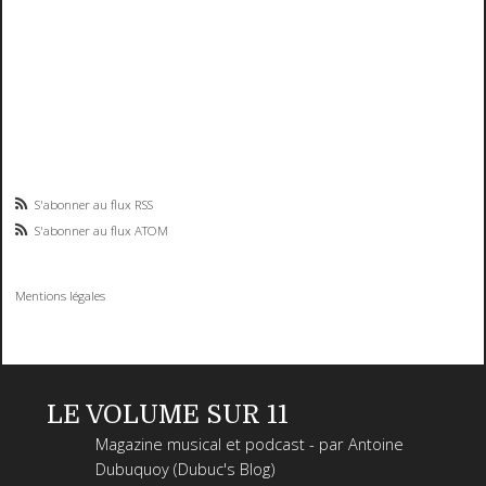
S'abonner au flux RSS
S'abonner au flux ATOM
Mentions légales
LE VOLUME SUR 11
Magazine musical et podcast - par Antoine
Dubuquoy (Dubuc's Blog)