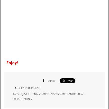
Enjoy!
SHARE
LIEN PERMANENT
TAGS :
CJVM
,
IIM
,
SNJV
,
GAMING
,
ADVERGAME
,
GAMIFICATION
,
SOCIAL GAMING