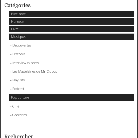
Catégories
Bloc-note
Humeur
Livre
Musiques
Découvertes
Festivals
Interview express
Les Madeleines de Mr Dubuc
Playlists
Podcast
Pop culture
Ciné
Geekeries
Rechercher