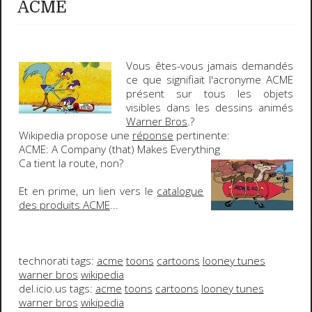
ACME
Vous êtes-vous jamais demandés
ce que signifiait l'acronyme
ACME
présent sur tous les objets
visibles dans les dessins animés
Warner Bros
.
?
Wikipedia
propose une
réponse
pertinente:
ACME
:
A
C
ompany (that)
M
akes
E
verything
Ca tient la route, non?
Et en prime, un lien vers le
catalogue
des produits ACME
...
technorati tags:
acme
toons
cartoons
looney tunes
warner bros
wikipedia
del.icio.us tags:
acme
toons
cartoons
looney tunes
warner bros
wikipedia