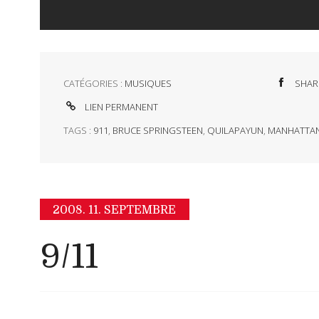
CATÉGORIES :
MUSIQUES
SHAR
LIEN PERMANENT
TAGS :
911
,
BRUCE SPRINGSTEEN
,
QUILAPAYUN
,
MANHATTA
2008.
11. SEPTEMBRE
9/11