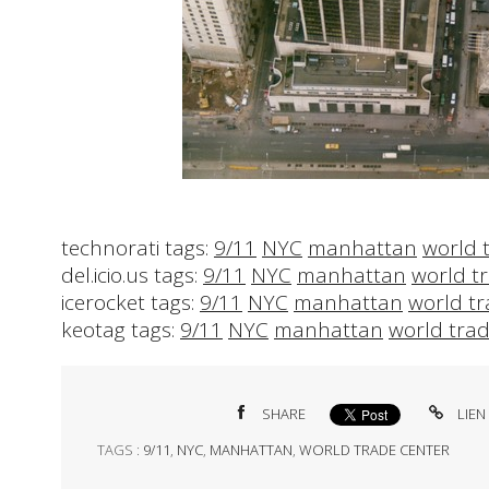
technorati tags:
9/11
NYC
manhattan
world 
del.icio.us tags:
9/11
NYC
manhattan
world t
icerocket tags:
9/11
NYC
manhattan
world tr
keotag tags:
9/11
NYC
manhattan
world trad
SHARE
LIEN
TAGS :
9/11
,
NYC
,
MANHATTAN
,
WORLD TRADE CENTER