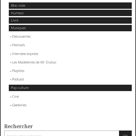
Bloc-note
Humeur
Livre
Musiques
Découvertes
Festivals
Interview express
Les Madeleines de Mr Dubuc
Playlists
Podcast
Pop culture
Ciné
Geekeries
Rechercher