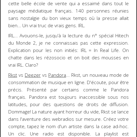
cette belle école de vente qui a essaimé dans tout le
paysage médiatique français. 140 personnes réunies
sans nostalgie du bon vieux temps où la presse allait
bien... Un vrai truc de vrais gens.
IRL
.
IRL
... Avouons-le, jusqu'à la lecture du n° spécial Hitech
du
Monde 2
, je ne connaissais pas cette expression.
Explication pour les non initiés:
IRL = In Real Life
. On
chatte dans les
rézosocio
et on boit des mousses en
vrai IRL. Claro?
Rkst
vs
Deezer
vs
Pandora
...
Rkst
, un nouveau mode de
consommation de musique en ligne. D'écoute, pour être
précis. Présenté par certains comme le
Pandora
français. Pandora est toujours inaccessible sous nos
latitudes, pour des questions de droits de diffusion.
Dommage! La nature ayant horreur du vide,
Rkst
se lance
dans l'aventure des webradios sur mesure. Créez votre
compte, tapez le nom d'un artiste dans la case ad-hoc.
Un clic. Une radio est disponible. La playlist est