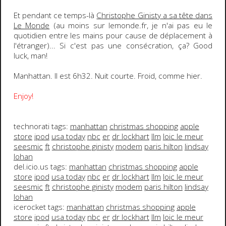
Et pendant ce temps-là
Christophe Ginisty
a sa tête dans
Le Monde
(au moins sur lemonde.fr, je n'ai pas eu le
quotidien entre les mains pour cause de déplacement à
l'étranger)... Si c'est pas une consécration, ça?
Good
luck, man!
Manhattan. Il est 6h32. Nuit courte. Froid, comme hier.
Enjoy!
technorati tags:
manhattan
christmas shopping
apple
store
ipod
usa today
nbc
er
dr lockhart
llm
loic le meur
seesmic
ft
christophe ginisty
modem
paris hilton
lindsay
lohan
del.icio.us tags:
manhattan
christmas shopping
apple
store
ipod
usa today
nbc
er
dr lockhart
llm
loic le meur
seesmic
ft
christophe ginisty
modem
paris hilton
lindsay
lohan
icerocket tags:
manhattan
christmas shopping
apple
store
ipod
usa today
nbc
er
dr lockhart
llm
loic le meur