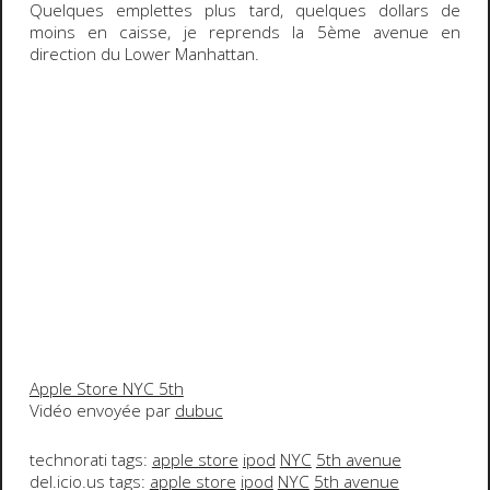
Quelques emplettes plus tard, quelques dollars de
moins en caisse, je reprends la 5ème avenue en
direction du Lower Manhattan.
Apple Store NYC 5th
Vidéo envoyée par
dubuc
technorati tags:
apple store
ipod
NYC
5th avenue
del.icio.us tags:
apple store
ipod
NYC
5th avenue