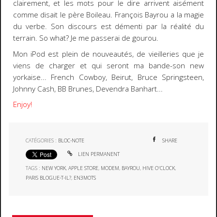
clairement, et les mots pour le dire arrivent aisément
comme disait le père
Boileau
. François Bayrou a la magie
du verbe. Son discours est démenti par la réalité du
terrain. So what? Je me passerai de gourou.
Mon
iPod
est plein de nouveautés, de vieilleries que je
viens de charger et qui seront ma bande-son new
yorkaise...
French Cowboy
,
Beirut
,
Bruce Springsteen
,
Johnny Cash
,
BB Brunes
,
Devendra Banhart
...
Enjoy!
CATÉGORIES :
BLOC-NOTE
SHARE
LIEN PERMANENT
TAGS :
NEW YORK
,
APPLE STORE
,
MODEM
,
BAYROU
,
HIVE O'CLOCK
,
PARIS BLOGUE-T-IL?
,
EN3MOTS