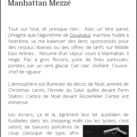
Manhattan Mezzé
Tout sur tout, et presque rien
... Avec un titre pareil,
j'imagine que l'algorithme de
Gougueul
, machine huilée à
l'extrême, va me balancer des liens sponsorisés pour
des restaus libanais ou des offres de tarifs sur Middle
East Airlines... Résumé d'un séjour court à
Manhattan
. Il
neige. Pas à gros flocons, juste de fines particules,
portées par un vent glacial. Ciel clair. Vivifiant. Couvre-
chef de rigueur.
L'atmosphère est illuminée de décos de Noël, animée de
Christmas carols
, l'Armée du Salut quête devant Penn
Station. L'arbre de Noël devant Rockefeller Center est
immense.
Les écrans, ça et là, égrènent leur
lot quotidien de
fusillades
dans les shopping malls (ou les lycées, c'est
selon), de
bavures policières (le
coup classique de type, afro-