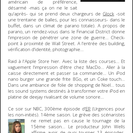
américain de préférence,
désarmé -mais ça on ne le sait
qu'après- qui se prend deux
chargeurs de
Glock
-soit
une trentaine de balles, pour les connaisseurs- dans le
buffet, dans un climat de parano totale). A propos de
parano, un
rendez-vous dans le Financial District
donne
l'impresion de pénétrer une zone de guerre... Check-
point à proximité de
Wall Street
. A l'entrée des building,
vérification d'identité, photographie...
Raid à l'
Apple Store
hier. Avec la liste des courses... Et
vaguement l'impression d'être chez MacDo... Aller à la
caisse directement et passer sa commande... Un iPod
nano burger une grande frite 8Go, et un Coke touch...
Dans une ambiance de folie de shopping de Noël... tous
les sound systems destinés à transformer votre iPod en
platine de deejay rivalisant de volume sonore...
Ce soir sur NBC
,
300
ème épisode d'
ER
(
Urgences
pour
les non-initiés).
14ème saison
. Le grève des scénaristes
ne
remet pas en cause le tournage de la
15ème saison... Le producteur John Wells
affirme avoir de quoi tourner 13 épisodes.