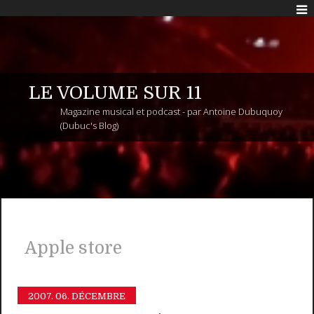
LE VOLUME SUR 11
Magazine musical et podcast - par Antoine Dubuquoy
(Dubuc's Blog)
Apple store
2007.
06. DÉCEMBRE