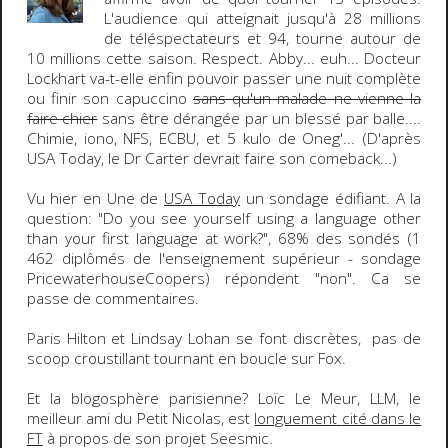
L'audience qui atteignait jusqu'à 28 millions
de téléspectateurs et 94, tourne autour de
10 millions cette saison. Respect.
Abby
... euh...
Docteur
Lockhart
va-t-elle enfin pouvoir passer une nuit complète
ou finir son capuccino
sans qu'un malade ne vienne la
faire chier
sans être dérangée par un blessé par balle....
Chimie, iono, NFS, ECBU, et 5 kulo de Oneg'... (D'après
USA Today
, le
Dr Carter
devrait faire son comeback...)
Vu hier en Une de
USA Today
un sondage édifiant. A la
question: "
Do you see yourself using a language other
than your first language at work?
",
68%
des sondés (1
462 diplômés de l'enseignement supérieur - sondage
PricewaterhouseCoopers) répondent "
non
". Ca se
passe de commentaires.
Paris Hilton
et
Lindsay Lohan
se font discrètes, pas de
scoop croustillant tournant en boucle sur Fox.
Et la blogosphère parisienne?
Loïc Le Meur
, LLM, le
meilleur ami du Petit Nicolas, est
longuement
cité dans le
FT
à propos de son projet Seesmic.