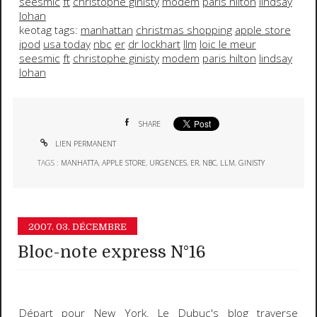
seesmic
ft
christophe ginisty
modem
paris hilton
lindsay
lohan
keotag tags:
manhattan
christmas shopping
apple store
ipod
usa today
nbc
er
dr lockhart
llm
loic le meur
seesmic
ft
christophe ginisty
modem
paris hilton
lindsay
lohan
SHARE
LIEN PERMANENT
TAGS :
MANHATTA
,
APPLE STORE
,
URGENCES
,
ER
,
NBC
,
LLM
,
GINISTY
2007.
03. DÉCEMBRE
Bloc-note express N°16
Départ pour New York
. Le
Dubuc's blog
traverse