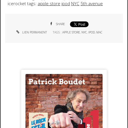
icerocket tags:
apple store
ipod
NYC
5th avenue
SHARE
LIEN PERMANENT
TAGS :
APPLE STORE
,
NYC
,
IPOD
,
MAC