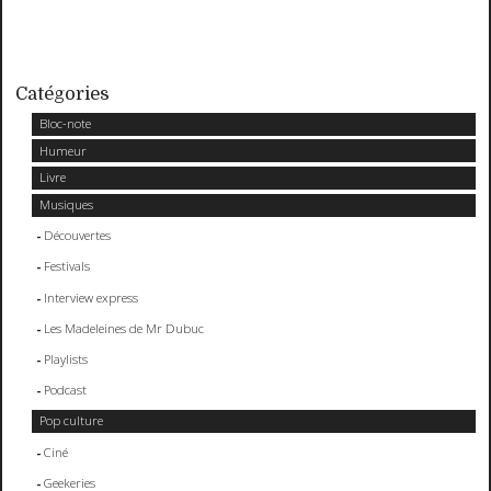
Catégories
Bloc-note
Humeur
Livre
Musiques
Découvertes
Festivals
Interview express
Les Madeleines de Mr Dubuc
Playlists
Podcast
Pop culture
Ciné
Geekeries