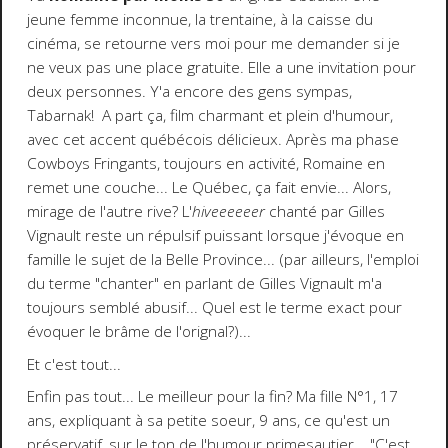
jeune femme inconnue, la trentaine, à la caisse du
cinéma, se retourne vers moi pour me demander si je
ne veux pas une place gratuite. Elle a une invitation pour
deux personnes. Y'a encore des gens sympas,
Tabarnak! A part ça, film charmant et plein d'humour,
avec cet accent québécois délicieux. Après ma phase
Cowboys Fringants, toujours en activité, Romaine en
remet une couche... Le Québec, ça fait envie... Alors,
mirage de l'autre rive? L'
hiveeeeeer
chanté par Gilles
Vignault reste un répulsif puissant lorsque j'évoque en
famille le sujet de la Belle Province... (par ailleurs, l'emploi
du terme "chanter" en parlant de Gilles Vignault m'a
toujours semblé abusif... Quel est le terme exact pour
évoquer le brâme de l'orignal?)...
Et c'est tout...
Enfin pas tout... Le meilleur pour la fin? Ma fille N°1, 17
ans, expliquant à sa petite soeur, 9 ans, ce qu'est un
préservatif, sur le ton de l'humour primesautier... "C'est