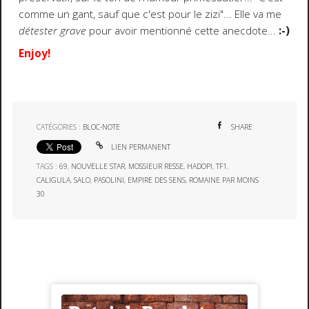
comme un gant, sauf que c'est pour le zizi"... Elle va me
détester grave
pour avoir mentionné cette anecdote...
:-)
Enjoy!
CATÉGORIES :
BLOC-NOTE
SHARE
LIEN PERMANENT
TAGS :
69
,
NOUVELLE STAR
,
MOSSIEUR RESSE
,
HADOPI
,
TF1
,
CALIGULA
,
SALO
,
PASOLINI
,
EMPIRE DES SENS
,
ROMAINE PAR MOINS
30