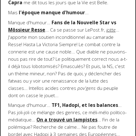
Capra
me dit tous les jours que la Vie est Belle.
Mais
l'époque manque d'humour
...
Manque d'humour...
Fans de la Nouvelle Star vs
Môssieur Resse
... Ca se passe sur LePost.fr,
icitte
...
J'apporte mon soutien inconditionnel au camarade
Resse! Hasta La Victoria Siempre! Le combat contre la
connerie est une cause noble... Que diable ne pouvons-
nous pas rire de tout? Le politiquement correct nous a-t-
il déjà tous lobotomisés? Emasculés? Et puis, la NS, c'est
un thème mineur, non? Pas de quoi, y déclencher des
fatwas ou y voir une renaissance de la lutte des
classes... Intellos acides contres
pov'gens
du peuple
dont on casse le jouet...
Manque d'humour...
TF1, Hadopi, et les balances
...
Pas joli-joli ce mélange des genres, ce méli-mélo politico-
médiatique...
On a trouvé un lampistes
... Fin de la
polémique? Recherche de calme... Ne pas foutre de
bordel avec Hadopi à 3 semaines des Européennes...