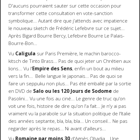
D'aucuns pourraient sauter sur cette occasion pour
transformer cette consultation en vote-sanction
symbolique... Autant dire que j'attends avec impatience
le nouveau sketch de Frédéric Lefebvre sur ce sujet...
Après Bigard Bourre Bercy, Lefebvre Bourre Le Palais-
Bourre-Bon...
Vu
Caligula
sur Paris Première, le machin barocco-
kitsch de Tinto Brass... Pas de quoi jeter un Chrétien aux
lions... Vu l'
Empire des Sens
, enfin un bout au milieu
vers la fin... Belle langue le japonais... Pas de quoi se
faire un seppuku non plus... Pas été emballé par la sortie
en DVD de
Salo ou les 120 Jours de Sodome
de
Pasolini... Vu une fois au ciné... Le genre de truc qu'on
voit une fois, histoire de dire qu'on l'a fait... Je n'y ai pas
vraiment vu la parabole sur la situation politique de l'Italie
des années septante, bla, bla, bla... Un conseil... Ne pas
regarder après le repas... Ni avant d'ailleurs...
Vu
Romaine par moins 30
d'Agnès Obadia... Une