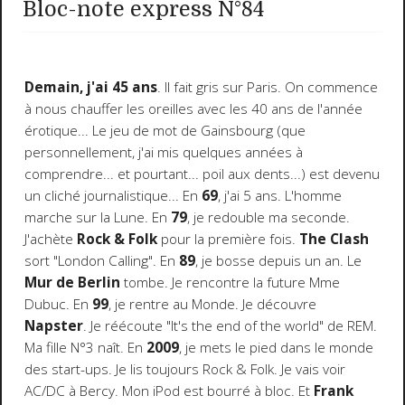
Bloc-note express N°84
Demain, j'ai 45 ans
. Il fait gris sur Paris. On commence
à nous chauffer les oreilles avec les 40 ans de l'année
érotique... Le jeu de mot de Gainsbourg (que
personnellement, j'ai mis quelques années à
comprendre... et pourtant... poil aux dents...) est devenu
un cliché journalistique... En
69
, j'ai 5 ans. L'homme
marche sur la Lune. En
79
, je redouble ma seconde.
J'achète
Rock & Folk
pour la première fois.
The Clash
sort "London Calling". En
89
, je bosse depuis un an. Le
Mur de Berlin
tombe. Je rencontre la future Mme
Dubuc. En
99
, je rentre au Monde. Je découvre
Napster
. Je réécoute "It's the end of the world" de REM.
Ma fille N°3 naît. En
2009
, je mets le pied dans le monde
des start-ups. Je lis toujours Rock & Folk. Je vais voir
AC/DC à Bercy. Mon iPod est bourré à bloc. Et
Frank