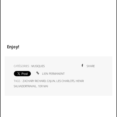
Enjoy!
CATÉGORIES :
MUSIQUES
SHARE
LIEN PERMANENT
TAGS :
ZACHARY RICHARD
,
CAJUN
,
LES CHARLOTS
,
HENRI
SALVADORTRAVAIL
,
1ER MAI