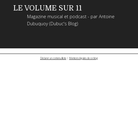
LE VOLUME SUR 11
Magazine musical et podcast - par Antoine
Dubuquoy (Dubuc's Blog)
Déclarer un contenu illicite
|
Mentions légales de ce blog