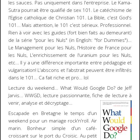
les sauces. Pas uniquement dans l'entreprise. Le Kama-
Sutra pourrait être qualifié de
sex 101
. Le catéchisme de
l'Eglise catholique de
Christian 101
. La Bible, c'est
God's
101
... Mais attention, le 101 c'est sérieux. Professionnel.
Rien à voir avec les guides (fort bien faits au demeurant)
de la série "pour les Nuls" (in English: "for Dummies")...
Le Management pour les Nuls, l'Histoire de France pour
les Nuls, L'enrichissement de l'uranium pour les Nuls,
etc... Il y a une différence importante entre pédagogie et
vulgarisation! L'abscons et l'abstrait peuvent être infiltrés
dans le 101... Ca fait riche et pro...
lol
Lecture du weekend...
What Would Google Do? de Jeff
Jarvis
...
WWGD
, lecture passionnante, fiche de lecture à
venir, analyse et
décryptage...
E
scapade en Bretagne
le temps d'un
weekend pour un mariage rock'n'roll. Air
marin. Bonheur simple d'un café-
croissant sur le port du Croisic. Au petit