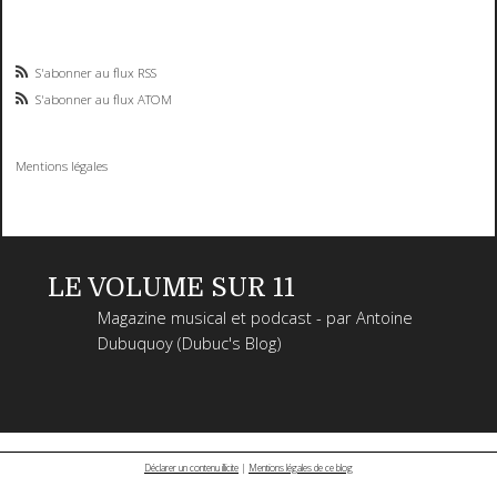
S'abonner au flux RSS
S'abonner au flux ATOM
Mentions légales
LE VOLUME SUR 11
Magazine musical et podcast - par Antoine
Dubuquoy (Dubuc's Blog)
Déclarer un contenu illicite
|
Mentions légales de ce blog