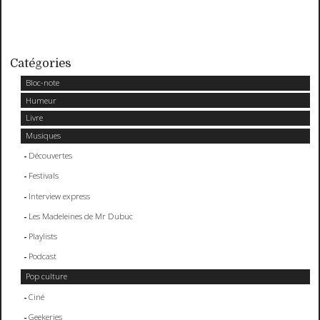
Catégories
Bloc-note
Humeur
Livre
Musiques
Découvertes
Festivals
Interview express
Les Madeleines de Mr Dubuc
Playlists
Podcast
Pop culture
Ciné
Geekeries