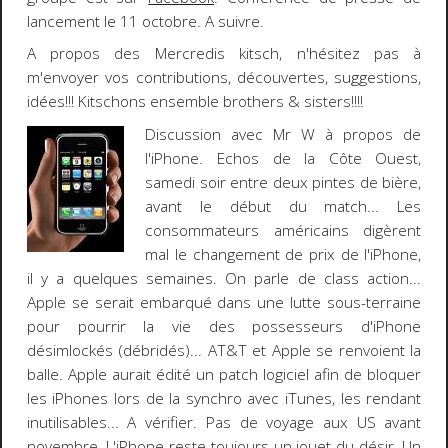
lancement le 11 octobre. A suivre.
A propos des
Mercredis kitsch
, n'hésitez pas à
m'envoyer vos contributions, découvertes, suggestions,
idées!!! Kitschons ensemble brothers & sisters!!!!
Discussion avec Mr W à propos de
l'
iPhone
. Echos de la Côte Ouest,
samedi soir entre deux pintes de bière,
avant le début du match... Les
consommateurs américains digèrent
mal le changement de prix de l'iPhone,
il y a quelques semaines. On parle de
class action
...
Apple
se serait embarqué dans une lutte sous-terraine
pour pourrir la vie des possesseurs d'iPhone
désimlockés (débridés)... AT&T et Apple se renvoient la
balle. Apple aurait édité un patch logiciel afin de bloquer
les iPhones lors de la synchro avec
iTunes
, les rendant
inutilisables... A vérifier. Pas de voyage aux US avant
novembre. L'iPhone reste toujours un jouet du désir. Un