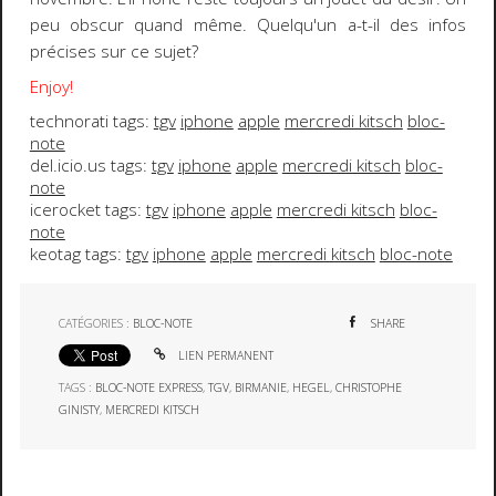
peu obscur quand même. Quelqu'un a-t-il des infos
précises sur ce sujet?
Enjoy!
technorati tags:
tgv
iphone
apple
mercredi kitsch
bloc-
note
del.icio.us tags:
tgv
iphone
apple
mercredi kitsch
bloc-
note
icerocket tags:
tgv
iphone
apple
mercredi kitsch
bloc-
note
keotag tags:
tgv
iphone
apple
mercredi kitsch
bloc-note
CATÉGORIES :
BLOC-NOTE
SHARE
LIEN PERMANENT
TAGS :
BLOC-NOTE EXPRESS
,
TGV
,
BIRMANIE
,
HEGEL
,
CHRISTOPHE
GINISTY
,
MERCREDI KITSCH