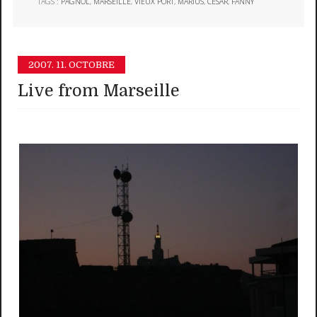
TAGS :
PAGNOL
,
MARSEILLE
,
VIEUX PORT
,
MARIUS
,
CÉSAR
,
FANNY
2007.
11. OCTOBRE
Live from Marseille