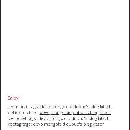
Enjoy!
technorati tags:
devo
mongoloid
dubuc's blog
kitsch
del.icio.us tags:
devo
mongoloid
dubuc's blog
kitsch
icerocket tags:
devo
mongoloid
dubuc's blog
kitsch
keotag tags:
devo
mongoloid
dubuc's blog
kitsch