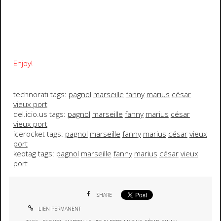
Enjoy!
technorati tags:
pagnol
marseille
fanny
marius
césar
vieux port
del.icio.us tags:
pagnol
marseille
fanny
marius
césar
vieux port
icerocket tags:
pagnol
marseille
fanny
marius
césar
vieux
port
keotag tags:
pagnol
marseille
fanny
marius
césar
vieux
port
SHARE
LIEN PERMANENT