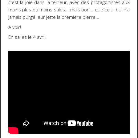
c'est la joie dans la terreur, avec des protagonistes aux
mains plus ou moins sales... mais bon... que celui qui n'a
jamais purgé leur jette la première pierre...
A voir!
En salles le 4 avril.