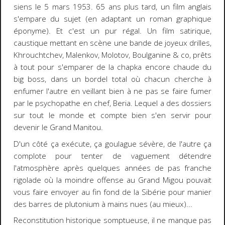
siens le 5 mars 1953. 65 ans plus tard, un film anglais
s'empare du sujet (en adaptant un roman graphique
éponyme). Et c'est un pur régal. Un film satirique,
caustique mettant en scène une bande de joyeux drilles,
Khrouchtchev, Malenkov, Molotov, Boulganine & co, prêts
à tout pour s'emparer de la chapka encore chaude du
big boss, dans un bordel total où chacun cherche à
enfumer l'autre en veillant bien à ne pas se faire fumer
par le psychopathe en chef, Beria. Lequel a des dossiers
sur tout le monde et compte bien s'en servir pour
devenir le Grand Manitou.
D'un côté ça exécute, ça goulague sévère, de l'autre ça
complote pour tenter de vaguement détendre
l'atmosphère après quelques années de pas franche
rigolade où la moindre offense au Grand Migou pouvait
vous faire envoyer au fin fond de la Sibérie pour manier
des barres de plutonium à mains nues (au mieux)...
Reconstitution historique somptueuse, il ne manque pas